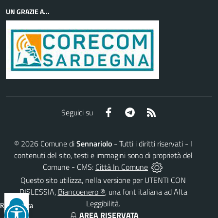
UN GRAZIE A...
Facebook
Telegram
RSS
Seguici su
©
2026
Comune di
Sennariolo
- Tutti i diritti riservati - I
contenuti del sito, testi e immagini sono di proprietà del
Comune - CMS:
Città In Comune
Questo sito utilizza, nella versione per UTENTI CON
DISLESSIA,
Biancoenero ®
, una font italiana ad Alta
Leggibilità.
Reimposta
AREA RISERVATA
tutto