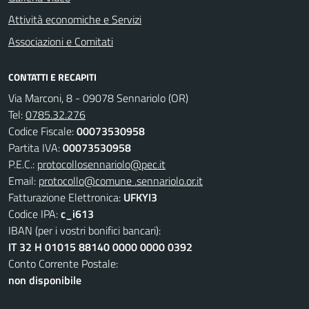
Attività economiche e Servizi
Associazioni e Comitati
CONTATTI E RECAPITI
Via Marconi, 8 - 09078 Sennariolo (OR)
Tel:
0785.32.276
Codice Fiscale:
00073530958
Partita IVA:
00073530958
P.E.C.:
protocollosennariolo@pec.it
Email:
protocollo@comune .sennariolo.or.it
Fatturazione Elettronica:
UFKYI3
Codice IPA:
c_i613
IBAN (per i vostri bonifici bancari):
IT 32 H 01015 88140 0000 0000 0392
Conto Corrente Postale:
non disponibile