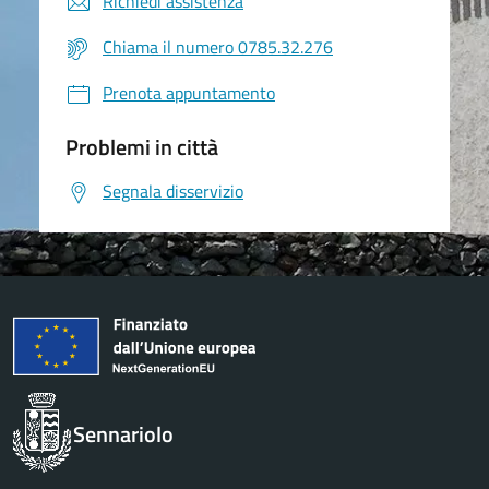
Richiedi assistenza
Chiama il numero 0785.32.276
Prenota appuntamento
Problemi in città
Segnala disservizio
Sennariolo