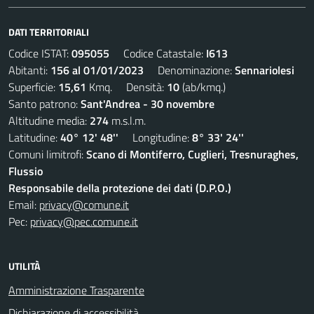
DATI TERRITORIALI
Codice ISTAT:
095055
Codice Catastale:
I613
Abitanti:
156 al 01/01/2023
Denominazione:
Sennariolesi
Superficie:
15,61
Kmq. Densità:
10
(ab/kmq.)
Santo patrono:
Sant'Andrea - 30 novembre
Altitudine media:
274
m.s.l.m.
Latitudine:
40° 12' 48''
Longitudine:
8° 33' 24''
Comuni limitrofi:
Scano di Montiferro, Cuglieri, Tresnuraghes,
Flussio
Responsabile della protezione dei dati (D.P.O.)
Email:
privacy@comune.it
Pec:
privacy@pec.comune.it
UTILITÀ
Amministrazione Trasparente
Dichiarazione di accessibilità