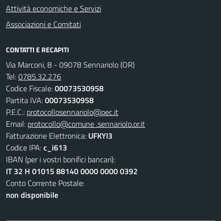
Attività economiche e Servizi
Associazioni e Comitati
CONTATTI E RECAPITI
Via Marconi, 8 - 09078 Sennariolo (OR)
Tel:
0785.32.276
Codice Fiscale:
00073530958
Partita IVA:
00073530958
P.E.C.:
protocollosennariolo@pec.it
Email:
protocollo@comune .sennariolo.or.it
Fatturazione Elettronica:
UFKYI3
Codice IPA:
c_i613
IBAN (per i vostri bonifici bancari):
IT 32 H 01015 88140 0000 0000 0392
Conto Corrente Postale:
non disponibile