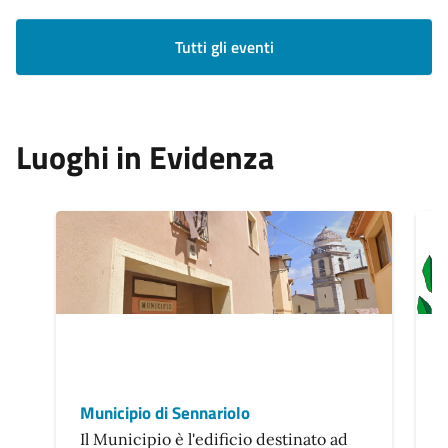
Tutti gli eventi
Luoghi in Evidenza
Municipio di Sennariolo
C
Il Municipio è l'edificio destinato ad
T