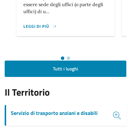
essere sede degli uffici (o parte degli
l
uffici) di u...
LEGGI DI PIÙ
L
Tutti i luoghi
Il Territorio
Servizio di trasporto anziani e disabili