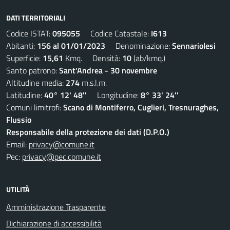
DATI TERRITORIALI
Codice ISTAT:
095055
Codice Catastale:
I613
Abitanti:
156 al 01/01/2023
Denominazione:
Sennariolesi
Superficie:
15,61
Kmq. Densità:
10
(ab/kmq.)
Santo patrono:
Sant'Andrea - 30 novembre
Altitudine media:
274
m.s.l.m.
Latitudine:
40° 12' 48''
Longitudine:
8° 33' 24''
Comuni limitrofi:
Scano di Montiferro, Cuglieri, Tresnuraghes,
Flussio
Responsabile della protezione dei dati (D.P.O.)
Email:
privacy@comune.it
Pec:
privacy@pec.comune.it
UTILITÀ
Amministrazione Trasparente
Dichiarazione di accessibilità