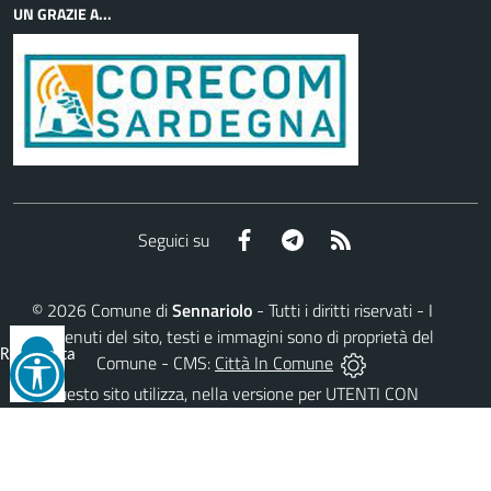
UN GRAZIE A...
Facebook
Telegram
RSS
Seguici su
©
2026
Comune di
Sennariolo
- Tutti i diritti riservati - I
contenuti del sito, testi e immagini sono di proprietà del
Reimposta
Comune - CMS:
Città In Comune
tutto
Questo sito utilizza, nella versione per UTENTI CON
DISLESSIA,
Biancoenero ®
, una font italiana ad Alta
Leggibilità.
AREA RISERVATA