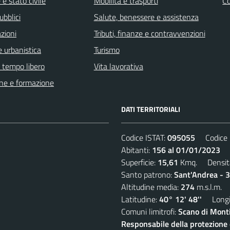
e stato civile
Mobilità e trasporti
C
ubblici
Salute, benessere e assistenza
zioni
Tributi, finanze e contravvenzioni
 urbanistica
Turismo
e tempo libero
Vita lavorativa
ne e formazione
DATI TERRITORIALI
Codice ISTAT:
095055
Codice C
Abitanti:
156 al 01/01/2023
De
Superficie:
15,61
Kmq. Densit
Santo patrono:
Sant'Andrea - 
Altitudine media:
274
m.s.l.m.
Latitudine:
40° 12' 48''
Longit
Comuni limitrofi:
Scano di Monti
Responsabile della protezione d