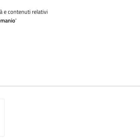
omento
 e contenuti relativi
emanio
'