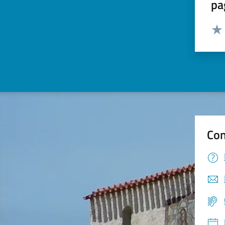
pa
Valut
Valu
Con