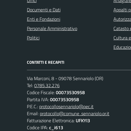
Uffici
Anagrafe 
Documenti e Dati
Appalti p
Enti e Fondazioni
Autorizza
Personale Amministrativo
Catasto e
Politici
Cultura 
Educazio
CONTATTI E RECAPITI
Via Marconi, 8 - 09078 Sennariolo (OR)
Tel:
0785.32.276
Codice Fiscale:
00073530958
Partita IVA:
00073530958
P.E.C.:
protocollosennariolo@pec.it
Email:
protocollo@comune .sennariolo.or.it
Fatturazione Elettronica:
UFKYI3
Codice IPA:
c_i613