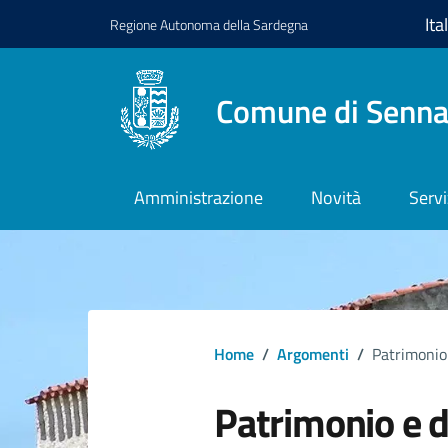
Regione
Autonoma della
Sardegna
Comune di Senna
Amministrazione
Novità
Servi
Home
/
Argomenti
/
Patrimonio
Patrimonio e 