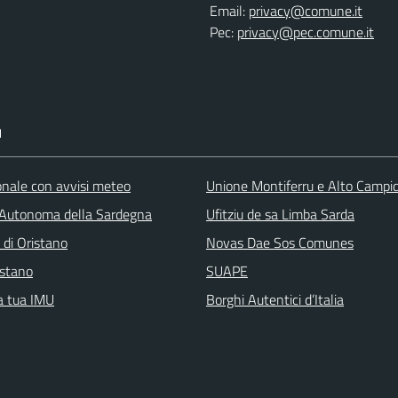
Email:
privacy@comune.it
Pec:
privacy@pec.comune.it
I
ionale con avvisi meteo
Unione Montiferru e Alto Campi
Autonoma della Sardegna
Ufitziu de sa Limba Sarda
 di Oristano
Novas Dae Sos Comunes
stano
SUAPE
la tua IMU
Borghi Autentici d’Italia