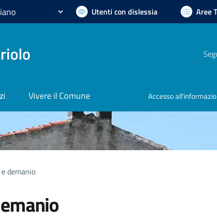
Utenti con dislessia
Aree 
riolo
Segu
zi
Vivere il Comune
Accesso all'informazi
 e demanio
demanio