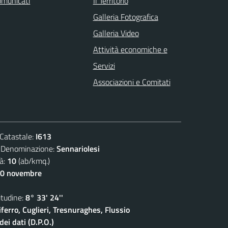
omunicati
Il Territorio
Galleria Fotografica
Galleria Video
Attività economiche e
Servizi
Associazioni e Comitati
atastale:
I613
nominazione:
Sennariolesi
à:
10
(ab/kmq.)
30 novembre
udine:
8° 33' 24''
ferro, Cuglieri, Tresnuraghes, Flussio
ei dati (D.P.O.)