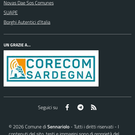
Novas Dae Sos Comunes
SUAPE
Borghi Autentici d’Italia
UN GRAZIE A...
Facebook
Telegram
RSS
Seguici su
©
2026
Comune di
Sennariolo
- Tutti i diritti riservati - I
contenuti del sito, testi e immagini sono di proprietà del