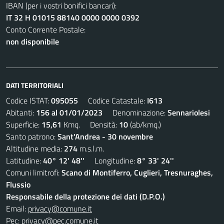
IBAN (per i vostri bonifici bancari):
IT 32 H 01015 88140 0000 0000 0392
Conto Corrente Postale:
non disponibile
DATI TERRITORIALI
Codice ISTAT:
095055
Codice Catastale:
I613
Abitanti:
156 al 01/01/2023
Denominazione:
Sennariolesi
Superficie:
15,61
Kmq. Densità:
10
(ab/kmq.)
Santo patrono:
Sant'Andrea - 30 novembre
Altitudine media:
274
m.s.l.m.
Latitudine:
40° 12' 48''
Longitudine:
8° 33' 24''
Comuni limitrofi:
Scano di Montiferro, Cuglieri, Tresnuraghes,
Flussio
Responsabile della protezione dei dati (D.P.O.)
Email:
privacy@comune.it
Pec:
privacy@pec.comune.it