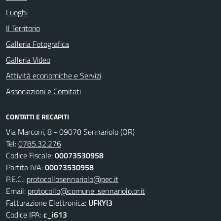
Luoghi
Il Territorio
Galleria Fotografica
Galleria Video
Attività economiche e Servizi
Associazioni e Comitati
CONTATTI E RECAPITI
Via Marconi, 8 - 09078 Sennariolo (OR)
Tel:
0785.32.276
Codice Fiscale:
00073530958
Partita IVA:
00073530958
P.E.C.:
protocollosennariolo@pec.it
Email:
protocollo@comune .sennariolo.or.it
Fatturazione Elettronica:
UFKYI3
Codice IPA:
c_i613