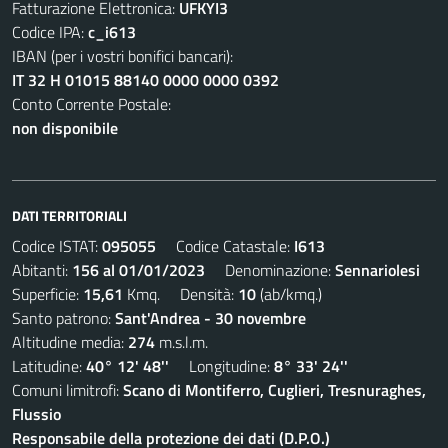
Fatturazione Elettronica:
UFKYI3
Codice IPA:
c_i613
IBAN (per i vostri bonifici bancari):
IT 32 H 01015 88140 0000 0000 0392
Conto Corrente Postale:
non disponibile
DATI TERRITORIALI
Codice ISTAT:
095055
Codice Catastale:
I613
Abitanti:
156 al 01/01/2023
Denominazione:
Sennariolesi
Superficie:
15,61
Kmq. Densità:
10
(ab/kmq.)
Santo patrono:
Sant'Andrea - 30 novembre
Altitudine media:
274
m.s.l.m.
Latitudine:
40° 12' 48''
Longitudine:
8° 33' 24''
Comuni limitrofi:
Scano di Montiferro, Cuglieri, Tresnuraghes,
Flussio
Responsabile della protezione dei dati (D.P.O.)