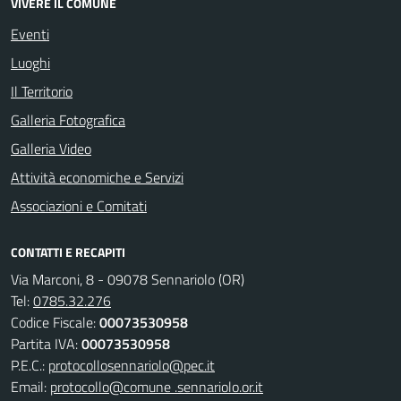
VIVERE IL COMUNE
Eventi
Luoghi
Il Territorio
Galleria Fotografica
Galleria Video
Attività economiche e Servizi
Associazioni e Comitati
CONTATTI E RECAPITI
Via Marconi, 8 - 09078 Sennariolo (OR)
Tel:
0785.32.276
Codice Fiscale:
00073530958
Partita IVA:
00073530958
P.E.C.:
protocollosennariolo@pec.it
Email:
protocollo@comune .sennariolo.or.it