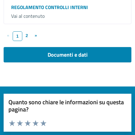
REGOLAMENTO CONTROLLI INTERNI
Vai al contenuto
«
2
»
1
Documenti e dati
Quanto sono chiare le informazioni su questa
pagina?
Valuta da 1 a 5 stelle la pagina
Valuta 1 stelle su 5
Valuta 2 stelle su 5
Valuta 3 stelle su 5
Valuta 4 stelle su 5
Valuta 5 stelle su 5