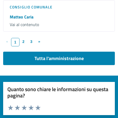
CONSIGLIO COMUNALE
Matteo Caria
Vai al contenuto
«
2
3
»
1
Tutta l'amministrazione
Quanto sono chiare le informazioni su questa
pagina?
Valuta da 1 a 5 stelle la pagina
Valuta 1 stelle su 5
Valuta 2 stelle su 5
Valuta 3 stelle su 5
Valuta 4 stelle su 5
Valuta 5 stelle su 5