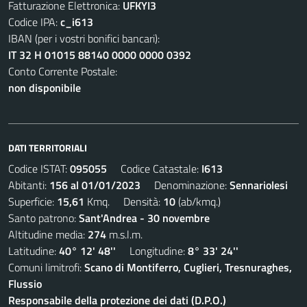
Fatturazione Elettronica:
UFKYI3
Codice IPA:
c_i613
IBAN (per i vostri bonifici bancari):
IT 32 H 01015 88140 0000 0000 0392
Conto Corrente Postale:
non disponibile
DATI TERRITORIALI
Codice ISTAT:
095055
Codice Catastale:
I613
Abitanti:
156 al 01/01/2023
Denominazione:
Sennariolesi
Superficie:
15,61
Kmq. Densità:
10
(ab/kmq.)
Santo patrono:
Sant'Andrea - 30 novembre
Altitudine media:
274
m.s.l.m.
Latitudine:
40° 12' 48''
Longitudine:
8° 33' 24''
Comuni limitrofi:
Scano di Montiferro, Cuglieri, Tresnuraghes,
Flussio
Responsabile della protezione dei dati (D.P.O.)