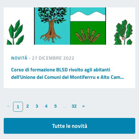
NOVITÀ
- 27 DICEMBRE 2022
Corso di formazione BLSD rivolto agli abitanti
dell'Unione dei Comuni del Montiferrru e Alto Cam...
«
2
3
4
5
...
32
»
1
Tutte le novità