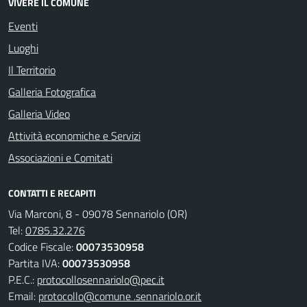
VIVERE IL COMUNE
Eventi
Luoghi
Il Territorio
Galleria Fotografica
Galleria Video
Attività economiche e Servizi
Associazioni e Comitati
CONTATTI E RECAPITI
Via Marconi, 8 - 09078 Sennariolo (OR)
Tel:
0785.32.276
Codice Fiscale:
00073530958
Partita IVA:
00073530958
P.E.C.:
protocollosennariolo@pec.it
Email:
protocollo@comune .sennariolo.or.it