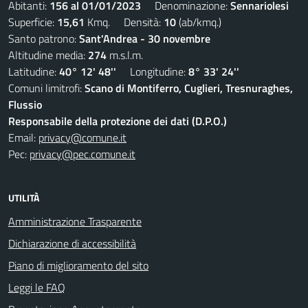
Abitanti:
156 al 01/01/2023
Denominazione:
Sennariolesi
Superficie:
15,61
Kmq. Densità:
10
(ab/kmq.)
Santo patrono:
Sant'Andrea - 30 novembre
Altitudine media:
274
m.s.l.m.
Latitudine:
40° 12' 48''
Longitudine:
8° 33' 24''
Comuni limitrofi:
Scano di Montiferro, Cuglieri, Tresnuraghes,
Flussio
Responsabile della protezione dei dati (D.P.O.)
Email:
privacy@comune.it
Pec:
privacy@pec.comune.it
UTILITÀ
Amministrazione Trasparente
Dichiarazione di accessibilità
Piano di miglioramento del sito
Leggi le FAQ