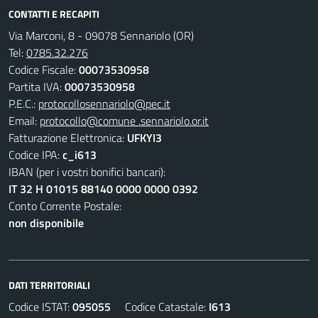
CONTATTI E RECAPITI
Via Marconi, 8 - 09078 Sennariolo (OR)
Tel:
0785.32.276
Codice Fiscale:
00073530958
Partita IVA:
00073530958
P.E.C.:
protocollosennariolo@pec.it
Email:
protocollo@comune .sennariolo.or.it
Fatturazione Elettronica:
UFKYI3
Codice IPA:
c_i613
IBAN (per i vostri bonifici bancari):
IT 32 H 01015 88140 0000 0000 0392
Conto Corrente Postale:
non disponibile
DATI TERRITORIALI
Codice ISTAT:
095055
Codice Catastale:
I613