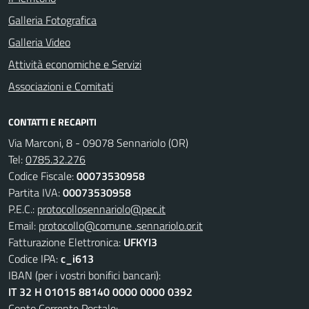
Galleria Fotografica
Galleria Video
Attività economiche e Servizi
Associazioni e Comitati
CONTATTI E RECAPITI
Via Marconi, 8 - 09078 Sennariolo (OR)
Tel:
0785.32.276
Codice Fiscale:
00073530958
Partita IVA:
00073530958
P.E.C.:
protocollosennariolo@pec.it
Email:
protocollo@comune .sennariolo.or.it
Fatturazione Elettronica:
UFKYI3
Codice IPA:
c_i613
IBAN (per i vostri bonifici bancari):
IT 32 H 01015 88140 0000 0000 0392
Conto Corrente Postale: