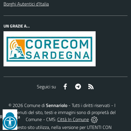
Borghi Autentici d’Italia
UN GRAZIE A...
Facebook
Telegram
RSS
Seguici su
©
2026
Comune di
Sennariolo
- Tutti i diritti riservati - I
contenuti del sito, testi e immagini sono di proprietà del
Reimposta
Comune - CMS:
Città In Comune
tutto
Questo sito utilizza, nella versione per UTENTI CON