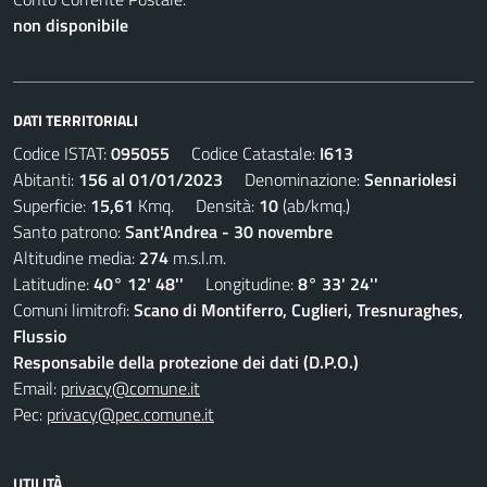
non disponibile
DATI TERRITORIALI
Codice ISTAT:
095055
Codice Catastale:
I613
Abitanti:
156 al 01/01/2023
Denominazione:
Sennariolesi
Superficie:
15,61
Kmq. Densità:
10
(ab/kmq.)
Santo patrono:
Sant'Andrea - 30 novembre
Altitudine media:
274
m.s.l.m.
Latitudine:
40° 12' 48''
Longitudine:
8° 33' 24''
Comuni limitrofi:
Scano di Montiferro, Cuglieri, Tresnuraghes,
Flussio
Responsabile della protezione dei dati (D.P.O.)
Email:
privacy@comune.it
Pec:
privacy@pec.comune.it
UTILITÀ