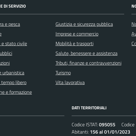
E DI SERVIZIO
N
ra e pesca
Giustizia e sicurezza pubblica
No
e
Imprese e commercio
Av
e stato civile
Mobilità e trasporti
C
ubblici
Salute, benessere e assistenza
zioni
Tributi, finanze e contravvenzioni
 urbanistica
Turismo
e tempo libero
Vita lavorativa
ne e formazione
DATI TERRITORIALI
Codice ISTAT:
095055
Codice C
Abitanti:
156 al 01/01/2023
De