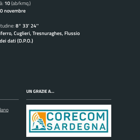
à:
10
(ab/kmq.)
30 novembre
udine:
8° 33' 24''
ferro, Cuglieri, Tresnuraghes, Flussio
ei dati (D.P.O.)
UN GRAZIE A...
dano