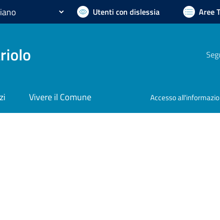
Utenti con dislessia
Aree 
riolo
Segu
zi
Vivere il Comune
Accesso all'informazi
nto