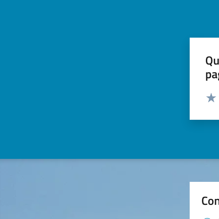
Qu
pa
Valut
Valu
Con