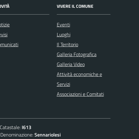
OVITÀ
VIVERE IL COMUNE
tizie
Eventi
visi
Luoghi
omunicati
Il Territorio
Galleria Fotografica
Galleria Video
Attività economiche e
Servizi
Associazioni e Comitati
atastale:
I613
nominazione:
Sennariolesi