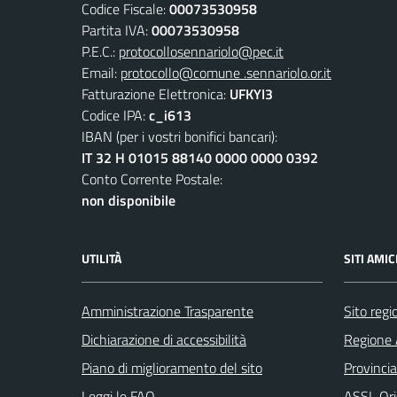
Codice Fiscale:
00073530958
Partita IVA:
00073530958
P.E.C.:
protocollosennariolo@pec.it
Email:
protocollo@comune .sennariolo.or.it
Fatturazione Elettronica:
UFKYI3
Codice IPA:
c_i613
IBAN (per i vostri bonifici bancari):
IT 32 H 01015 88140 0000 0000 0392
Conto Corrente Postale:
non disponibile
UTILITÀ
SITI AMIC
Amministrazione Trasparente
Sito reg
Dichiarazione di accessibilità
Regione 
Piano di miglioramento del sito
Provincia
Leggi le FAQ
ASSL Ori