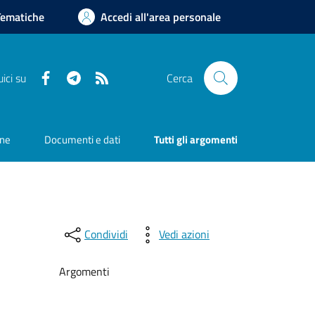
Tematiche
Accedi all'area personale
Facebook
Telegram
RSS
ici su
Cerca
one
Documenti e dati
Tutti gli argomenti
Condividi
Vedi azioni
Argomenti