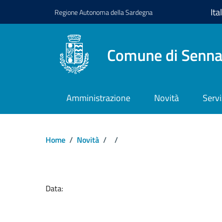
Regione
Autonoma della
Sardegna
Comune di Senna
Amministrazione
Novità
Servi
Home
/
Novità
/
/
Dettagli del docume
Data: