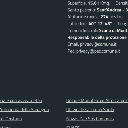
Superficie:
15,61
Kmq. Densit
Santo patrono:
Sant'Andrea - 
Altitudine media:
274
m.s.l.m.
Latitudine:
40° 12' 48''
Longit
Comuni limitrofi:
Scano di Monti
Responsabile della protezione d
Email:
privacy@comune.it
Pec:
privacy@pec.comune.it
I
ionale con avvisi meteo
Unione Montiferru e Alto Campi
Autonoma della Sardegna
Ufitziu de sa Limba Sarda
 di Oristano
Novas Dae Sos Comunes
stano
SUAPE