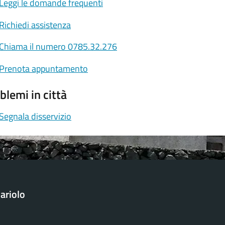
Leggi le domande frequenti
Richiedi assistenza
Chiama il numero 0785.32.276
Prenota appuntamento
blemi in città
Segnala disservizio
ariolo