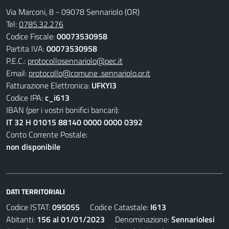
Via Marconi, 8 - 09078 Sennariolo (OR)
Tel:
0785.32.276
Codice Fiscale:
00073530958
Partita IVA:
00073530958
P.E.C.:
protocollosennariolo@pec.it
Email:
protocollo@comune .sennariolo.or.it
Fatturazione Elettronica:
UFKYI3
Codice IPA:
c_i613
IBAN (per i vostri bonifici bancari):
IT 32 H 01015 88140 0000 0000 0392
Conto Corrente Postale:
non disponibile
DATI TERRITORIALI
Codice ISTAT:
095055
Codice Catastale:
I613
Abitanti:
156 al 01/01/2023
Denominazione:
Sennariolesi