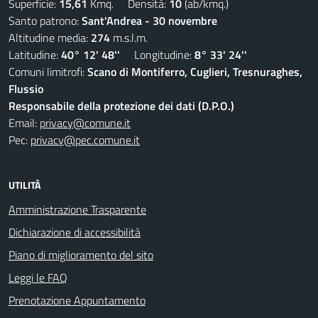
Superficie:
15,61
Kmq. Densità:
10
(ab/kmq.)
Santo patrono:
Sant'Andrea - 30 novembre
Altitudine media:
274
m.s.l.m.
Latitudine:
40° 12' 48''
Longitudine:
8° 33' 24''
Comuni limitrofi:
Scano di Montiferro, Cuglieri, Tresnuraghes,
Flussio
Responsabile della protezione dei dati (D.P.O.)
Email:
privacy@comune.it
Pec:
privacy@pec.comune.it
UTILITÀ
Amministrazione Trasparente
Dichiarazione di accessibilità
Piano di miglioramento del sito
Leggi le FAQ
Prenotazione Appuntamento