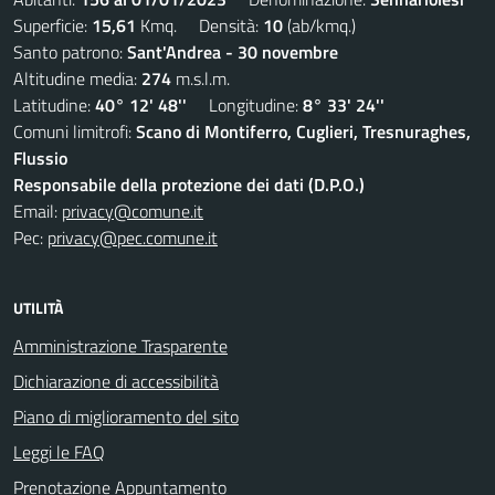
Superficie:
15,61
Kmq. Densità:
10
(ab/kmq.)
Santo patrono:
Sant'Andrea - 30 novembre
Altitudine media:
274
m.s.l.m.
Latitudine:
40° 12' 48''
Longitudine:
8° 33' 24''
Comuni limitrofi:
Scano di Montiferro, Cuglieri, Tresnuraghes,
Flussio
Responsabile della protezione dei dati (D.P.O.)
Email:
privacy@comune.it
Pec:
privacy@pec.comune.it
UTILITÀ
Amministrazione Trasparente
Dichiarazione di accessibilità
Piano di miglioramento del sito
Leggi le FAQ
Prenotazione Appuntamento