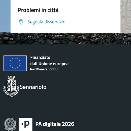
Problemi in città
Segnala disservizio
Sennariolo