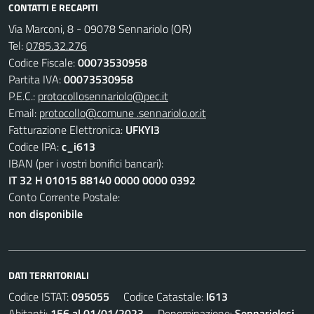
CONTATTI E RECAPITI
Via Marconi, 8 - 09078 Sennariolo (OR)
Tel:
0785.32.276
Codice Fiscale:
00073530958
Partita IVA:
00073530958
P.E.C.:
protocollosennariolo@pec.it
Email:
protocollo@comune .sennariolo.or.it
Fatturazione Elettronica:
UFKYI3
Codice IPA:
c_i613
IBAN (per i vostri bonifici bancari):
IT 32 H 01015 88140 0000 0000 0392
Conto Corrente Postale:
non disponibile
DATI TERRITORIALI
Codice ISTAT:
095055
Codice Catastale:
I613
Abitanti:
156 al 01/01/2023
Denominazione:
Sennariolesi