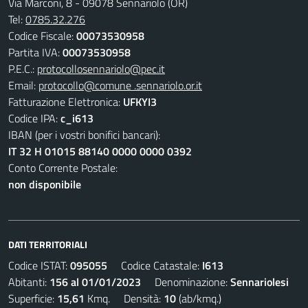
Via Marconi, 8 - 09078 Sennariolo (OR)
Tel:
0785.32.276
Codice Fiscale:
00073530958
Partita IVA:
00073530958
P.E.C.:
protocollosennariolo@pec.it
Email:
protocollo@comune .sennariolo.or.it
Fatturazione Elettronica:
UFKYI3
Codice IPA:
c_i613
IBAN (per i vostri bonifici bancari):
IT 32 H 01015 88140 0000 0000 0392
Conto Corrente Postale:
non disponibile
DATI TERRITORIALI
Codice ISTAT:
095055
Codice Catastale:
I613
Abitanti:
156 al 01/01/2023
Denominazione:
Sennariolesi
Superficie:
15,61
Kmq. Densità:
10
(ab/kmq.)