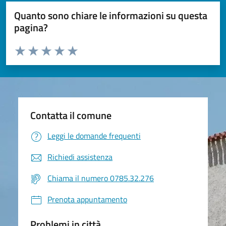
Quanto sono chiare le informazioni su questa
pagina?
Valuta da 1 a 5 stelle la pagina
Valuta 1 stelle su 5
Valuta 2 stelle su 5
Valuta 3 stelle su 5
Valuta 4 stelle su 5
Valuta 5 stelle su 5
Contatta il comune
Leggi le domande frequenti
Richiedi assistenza
Chiama il numero 0785.32.276
Prenota appuntamento
Problemi in città