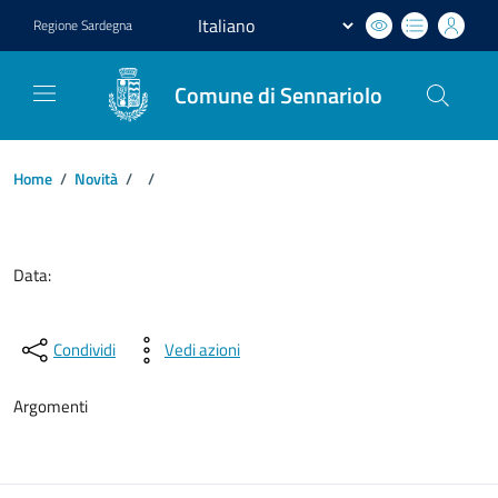
Regione
Sardegna
Comune di Sennariolo
Home
/
Novità
/
/
Dettagli del documento
Data:
Condividi
Vedi azioni
Argomenti