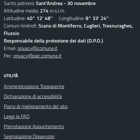
Santo patrono:
Sant'Andrea - 30 novembre
Altitudine media:
274
m.s.l.m.
Latitudine:
40° 12' 48''
Longitudine:
8° 33' 24''
Comuni limitrofi:
Scano di Montiferro, Cuglieri, Tresnuraghes,
Flussio
Responsabile della protezione dei dati (D.P.O.)
Email:
privacy@comune.it
Pec:
privacy@pec.comune.it
UTILITÀ
Amministrazione Trasparente
Dichiarazione di accessibilità
Piano di miglioramento del sito
Leggi le FAQ
Prenotazione Appuntamento
Segnalazione Disservizio