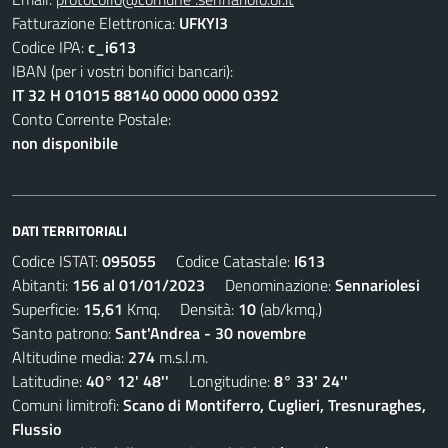
Fatturazione Elettronica:
UFKYI3
Codice IPA:
c_i613
IBAN (per i vostri bonifici bancari):
IT 32 H 01015 88140 0000 0000 0392
Conto Corrente Postale:
non disponibile
DATI TERRITORIALI
Codice ISTAT:
095055
Codice Catastale:
I613
Abitanti:
156 al 01/01/2023
Denominazione:
Sennariolesi
Superficie:
15,61
Kmq. Densità:
10
(ab/kmq.)
Santo patrono:
Sant'Andrea - 30 novembre
Altitudine media:
274
m.s.l.m.
Latitudine:
40° 12' 48''
Longitudine:
8° 33' 24''
Comuni limitrofi:
Scano di Montiferro, Cuglieri, Tresnuraghes,
Flussio