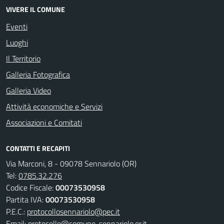
VIVERE IL COMUNE
Eventi
Luoghi
Il Territorio
Galleria Fotografica
Galleria Video
Attività economiche e Servizi
Associazioni e Comitati
CONTATTI E RECAPITI
Via Marconi, 8 - 09078 Sennariolo (OR)
Tel:
0785.32.276
Codice Fiscale:
00073530958
Partita IVA:
00073530958
P.E.C.:
protocollosennariolo@pec.it
Email:
protocollo@comune .sennariolo.or.it