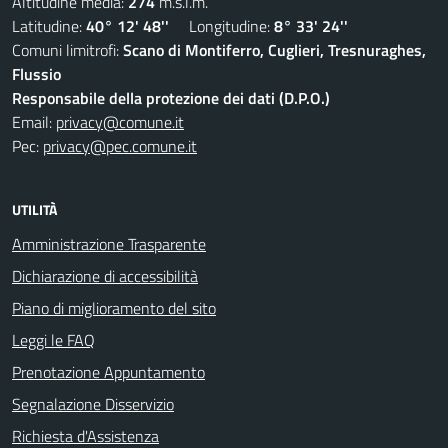
Altitudine media:
274
m.s.l.m.
Latitudine:
40° 12' 48''
Longitudine:
8° 33' 24''
Comuni limitrofi:
Scano di Montiferro, Cuglieri, Tresnuraghes,
Flussio
Responsabile della protezione dei dati (D.P.O.)
Email:
privacy@comune.it
Pec:
privacy@pec.comune.it
UTILITÀ
Amministrazione Trasparente
Dichiarazione di accessibilità
Piano di miglioramento del sito
Leggi le FAQ
Prenotazione Appuntamento
Segnalazione Disservizio
Richiesta d'Assistenza