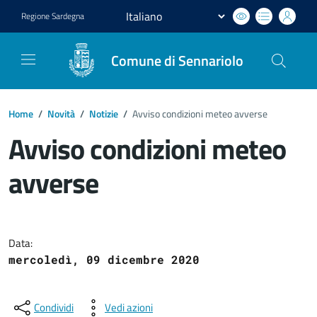
Regione
Sardegna
Comune di Sennariolo
Home
/
Novità
/
Notizie
/
Avviso condizioni meteo avverse
Avviso condizioni meteo
avverse
Dettagli del documento
Data:
mercoledì, 09 dicembre 2020
Condividi
Vedi azioni