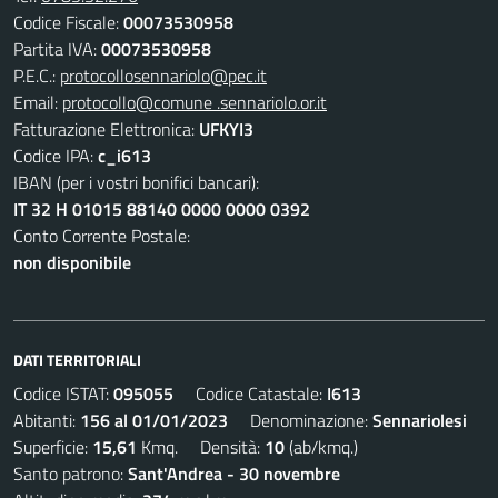
Codice Fiscale:
00073530958
Partita IVA:
00073530958
P.E.C.:
protocollosennariolo@pec.it
Email:
protocollo@comune .sennariolo.or.it
Fatturazione Elettronica:
UFKYI3
Codice IPA:
c_i613
IBAN (per i vostri bonifici bancari):
IT 32 H 01015 88140 0000 0000 0392
Conto Corrente Postale:
non disponibile
DATI TERRITORIALI
Codice ISTAT:
095055
Codice Catastale:
I613
Abitanti:
156 al 01/01/2023
Denominazione:
Sennariolesi
Superficie:
15,61
Kmq. Densità:
10
(ab/kmq.)
Santo patrono:
Sant'Andrea - 30 novembre