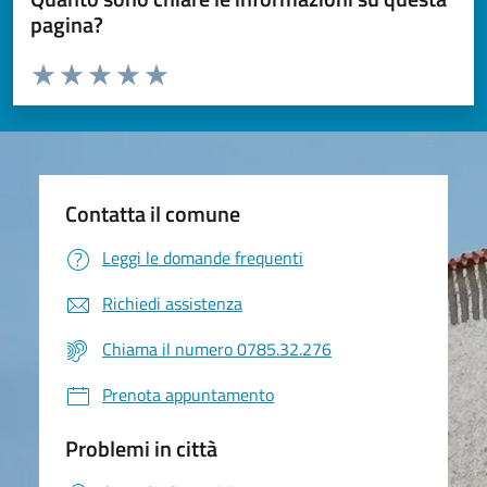
pagina?
Valuta da 1 a 5 stelle la pagina
Valuta 1 stelle su 5
Valuta 2 stelle su 5
Valuta 3 stelle su 5
Valuta 4 stelle su 5
Valuta 5 stelle su 5
Contatta il comune
Leggi le domande frequenti
Richiedi assistenza
Chiama il numero 0785.32.276
Prenota appuntamento
Problemi in città