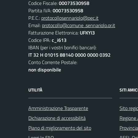
Codice Fiscale:
00073530958
Partita IVA:
00073530958
P.E.C.:
protocollosennariolo@pec.it
Email:
protocollo@comune .sennariolo.or.it
Fatturazione Elettronica:
UFKYI3
Codice IPA:
c_i613
IBAN (per i vostri bonifici bancari):
IT 32 H 01015 88140 0000 0000 0392
Conto Corrente Postale:
non disponibile
UTILITÀ
SITI AMIC
Amministrazione Trasparente
Sito reg
Dichiarazione di accessibilità
Regione 
Piano di miglioramento del sito
Provincia
Leggi le FAQ
ASSL Ori