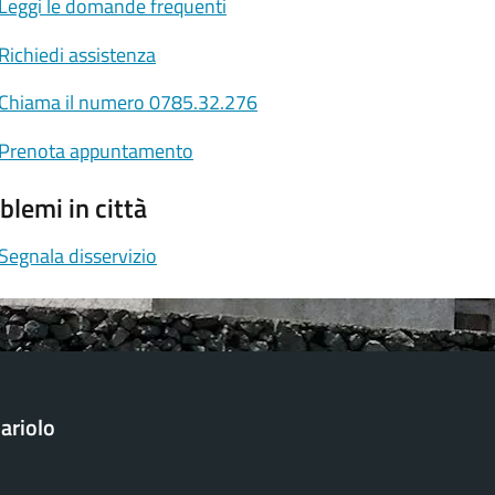
Leggi le domande frequenti
Richiedi assistenza
Chiama il numero 0785.32.276
Prenota appuntamento
blemi in città
Segnala disservizio
ariolo