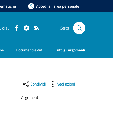
Tematiche
Accedi all'area personale
Facebook
Telegram
RSS
ici su
Cerca
one
Documenti e dati
Tutti gli argomenti
Condividi
Vedi azioni
Argomenti