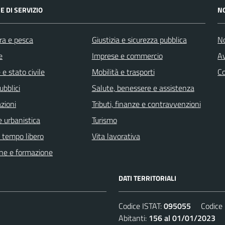
E DI SERVIZIO
N
ra e pesca
Giustizia e sicurezza pubblica
No
e
Imprese e commercio
Av
e stato civile
Mobilità e trasporti
C
ubblici
Salute, benessere e assistenza
zioni
Tributi, finanze e contravvenzioni
 urbanistica
Turismo
e tempo libero
Vita lavorativa
ne e formazione
DATI TERRITORIALI
Codice ISTAT:
095055
Codice C
Abitanti:
156 al 01/01/2023
De