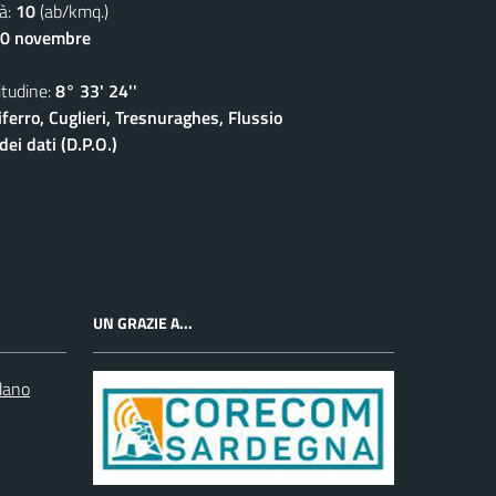
à:
10
(ab/kmq.)
30 novembre
udine:
8° 33' 24''
ferro, Cuglieri, Tresnuraghes, Flussio
ei dati (D.P.O.)
UN GRAZIE A...
dano