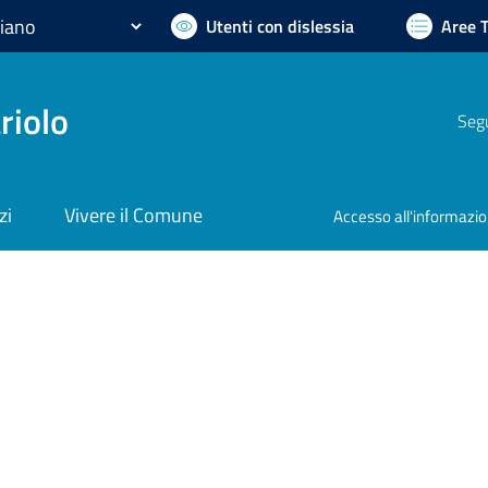
Utenti con dislessia
Aree 
riolo
Segu
zi
Vivere il Comune
Accesso all'informazi
nto