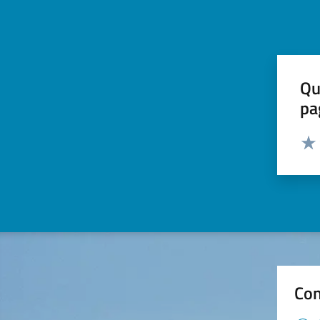
Qu
pa
Valut
Valu
Con