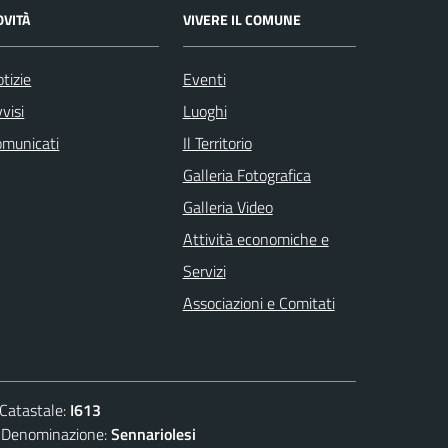
OVITÀ
VIVERE IL COMUNE
tizie
Eventi
visi
Luoghi
omunicati
Il Territorio
Galleria Fotografica
Galleria Video
Attività economiche e
Servizi
Associazioni e Comitati
atastale:
I613
nominazione:
Sennariolesi