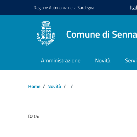
Regione
Autonoma della
Sardegna
Comune di Senna
Amministrazione
Novità
Servi
Home
/
Novità
/
/
Dettagli del docume
Data: