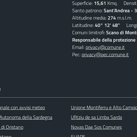
Superficie:
15,61
Kmq. Densit
Santo patrono:
Sant'Andrea - 
Altitudine media:
274
m.s.l.m.
Latitudine:
40° 12' 48''
Longit
Comuni limitrofi:
Scano di Monti
Responsabile della protezione d
Email:
privacy@comune.it
Pec:
privacy@pec.comune.it
I
ionale con avvisi meteo
Unione Montiferru e Alto Campi
Autonoma della Sardegna
Ufitziu de sa Limba Sarda
 di Oristano
Novas Dae Sos Comunes
stano
SUAPE