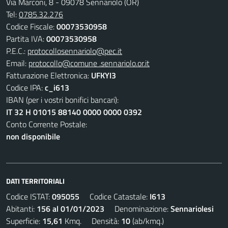
Via Marconi, 8 - 09078 Sennariolo (OR)
Tel:
0785.32.276
Codice Fiscale:
00073530958
Partita IVA:
00073530958
P.E.C.:
protocollosennariolo@pec.it
Email:
protocollo@comune .sennariolo.or.it
Fatturazione Elettronica:
UFKYI3
Codice IPA:
c_i613
IBAN (per i vostri bonifici bancari):
IT 32 H 01015 88140 0000 0000 0392
Conto Corrente Postale:
non disponibile
DATI TERRITORIALI
Codice ISTAT:
095055
Codice Catastale:
I613
Abitanti:
156 al 01/01/2023
Denominazione:
Sennariolesi
Superficie:
15,61
Kmq. Densità:
10
(ab/kmq.)