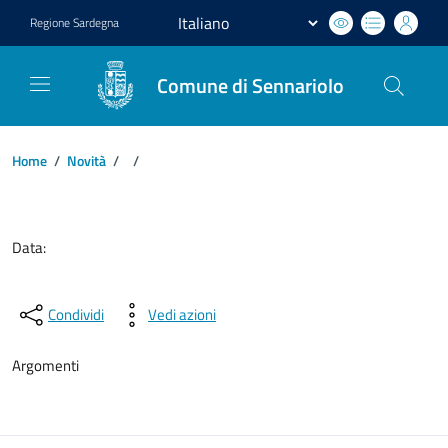
Regione
Sardegna
Comune di Sennariolo
Home
/
Novità
/
/
Dettagli del documento
Data:
Condividi
Vedi azioni
Argomenti