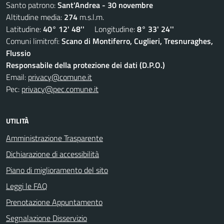
Santo patrono:
Sant'Andrea - 30 novembre
Altitudine media:
274
m.s.l.m.
Latitudine:
40° 12' 48''
Longitudine:
8° 33' 24''
Comuni limitrofi:
Scano di Montiferro, Cuglieri, Tresnuraghes,
Flussio
Responsabile della protezione dei dati (D.P.O.)
Email:
privacy@comune.it
Pec:
privacy@pec.comune.it
UTILITÀ
Amministrazione Trasparente
Dichiarazione di accessibilità
Piano di miglioramento del sito
Leggi le FAQ
Prenotazione Appuntamento
Segnalazione Disservizio