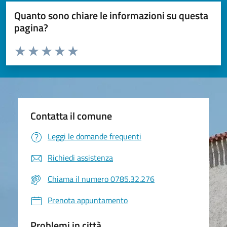
Quanto sono chiare le informazioni su questa
pagina?
Valuta da 1 a 5 stelle la pagina
Valuta 1 stelle su 5
Valuta 2 stelle su 5
Valuta 3 stelle su 5
Valuta 4 stelle su 5
Valuta 5 stelle su 5
Contatta il comune
Leggi le domande frequenti
Richiedi assistenza
Chiama il numero 0785.32.276
Prenota appuntamento
Problemi in città