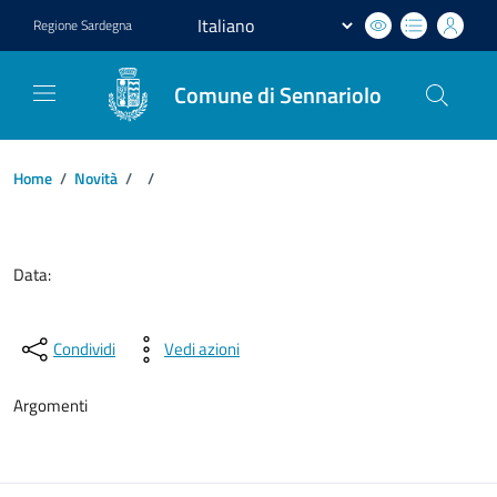
Regione
Sardegna
Comune di Sennariolo
Home
/
Novità
/
/
Dettagli del documento
Data:
Condividi
Vedi azioni
Argomenti