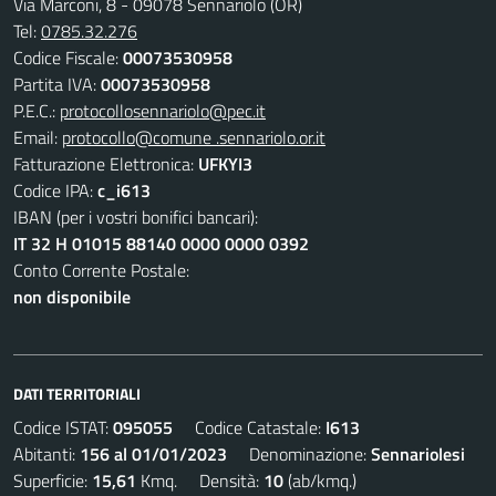
Via Marconi, 8 - 09078 Sennariolo (OR)
Tel:
0785.32.276
Codice Fiscale:
00073530958
Partita IVA:
00073530958
P.E.C.:
protocollosennariolo@pec.it
Email:
protocollo@comune .sennariolo.or.it
Fatturazione Elettronica:
UFKYI3
Codice IPA:
c_i613
IBAN (per i vostri bonifici bancari):
IT 32 H 01015 88140 0000 0000 0392
Conto Corrente Postale:
non disponibile
DATI TERRITORIALI
Codice ISTAT:
095055
Codice Catastale:
I613
Abitanti:
156 al 01/01/2023
Denominazione:
Sennariolesi
Superficie:
15,61
Kmq. Densità:
10
(ab/kmq.)