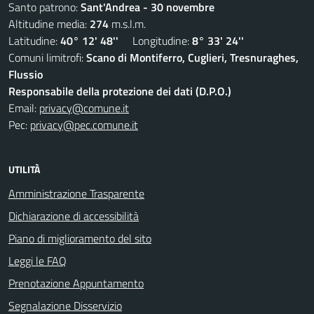
Santo patrono:
Sant'Andrea - 30 novembre
Altitudine media:
274
m.s.l.m.
Latitudine:
40° 12' 48''
Longitudine:
8° 33' 24''
Comuni limitrofi:
Scano di Montiferro, Cuglieri, Tresnuraghes,
Flussio
Responsabile della protezione dei dati (D.P.O.)
Email:
privacy@comune.it
Pec:
privacy@pec.comune.it
UTILITÀ
Amministrazione Trasparente
Dichiarazione di accessibilità
Piano di miglioramento del sito
Leggi le FAQ
Prenotazione Appuntamento
Segnalazione Disservizio