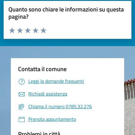
Quanto sono chiare le informazioni su questa
pagina?
Valuta da 1 a 5 stelle la pagina
Valuta 1 stelle su 5
Valuta 2 stelle su 5
Valuta 3 stelle su 5
Valuta 4 stelle su 5
Valuta 5 stelle su 5
Contatta il comune
Leggi le domande frequenti
Richiedi assistenza
Chiama il numero 0785.32.276
Prenota appuntamento
Problemi in città