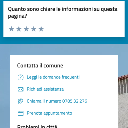
Quanto sono chiare le informazioni su questa
pagina?
Valuta da 1 a 5 stelle la pagina
Valuta 1 stelle su 5
Valuta 2 stelle su 5
Valuta 3 stelle su 5
Valuta 4 stelle su 5
Valuta 5 stelle su 5
Contatta il comune
Leggi le domande frequenti
Richiedi assistenza
Chiama il numero 0785.32.276
Prenota appuntamento
Problemi in città