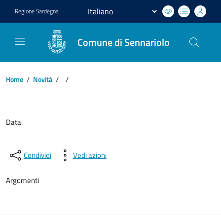
Regione
Sardegna
Comune di Sennariolo
Home
/
Novità
/
/
Dettagli del documento
Data:
Condividi
Vedi azioni
Argomenti