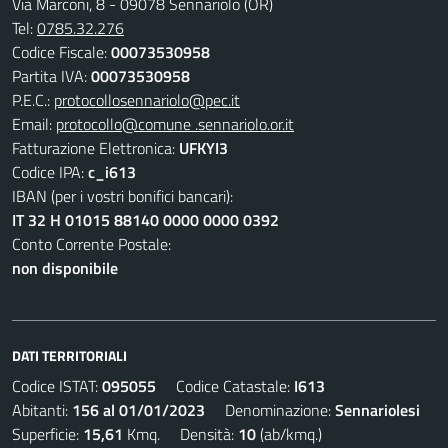
Via Marconi, 8 - 09078 Sennariolo (OR)
Tel:
0785.32.276
Codice Fiscale:
00073530958
Partita IVA:
00073530958
P.E.C.:
protocollosennariolo@pec.it
Email:
protocollo@comune .sennariolo.or.it
Fatturazione Elettronica:
UFKYI3
Codice IPA:
c_i613
IBAN (per i vostri bonifici bancari):
IT 32 H 01015 88140 0000 0000 0392
Conto Corrente Postale:
non disponibile
DATI TERRITORIALI
Codice ISTAT:
095055
Codice Catastale:
I613
Abitanti:
156 al 01/01/2023
Denominazione:
Sennariolesi
Superficie:
15,61
Kmq. Densità:
10
(ab/kmq.)