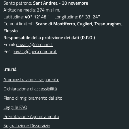
Santo patrono:
Sant'Andrea - 30 novembre
Altitudine media:
274
m.s.l.m.
Latitudine:
40° 12' 48''
Longitudine:
8° 33' 24''
Comuni limitrofi:
Scano di Montiferro, Cuglieri, Tresnuraghes,
Flussio
Responsabile della protezione dei dati (D.P.O.)
Email:
privacy@comune.it
Pec:
privacy@pec.comune.it
UTILITÀ
Amministrazione Trasparente
Dichiarazione di accessibilità
Piano di miglioramento del sito
Leggi le FAQ
Prenotazione Appuntamento
Segnalazione Disservizio