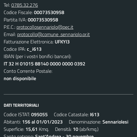
Tel:
0785.32.276
Codice Fiscale:
00073530958
Partita IVA:
00073530958
P.E.C.:
protocollosennariolo@pec.it
Email:
protocollo@comune .sennariolo.or.it
Fatturazione Elettronica:
UFKYI3
Codice IPA:
c_i613
IBAN (per i vostri bonifici bancari):
IT 32 H 01015 88140 0000 0000 0392
Conto Corrente Postale:
non disponibile
DATI TERRITORIALI
Codice ISTAT:
095055
Codice Catastale:
I613
Abitanti:
156 al 01/01/2023
Denominazione:
Sennariolesi
Superficie:
15,61
Kmq. Densità:
10
(ab/kmq.)
Santo patrono:
Sant'Andrea - 30 novembre