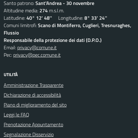
Santo patrono:
Sant'Andrea - 30 novembre
Altitudine media:
274
m.s.l.m.
Latitudine:
40° 12' 48''
Longitudine:
8° 33' 24''
Comuni limitrofi:
Scano di Montiferro, Cuglieri, Tresnuraghes,
Flussio
Responsabile della protezione dei dati (D.P.O.)
Email:
privacy@comune.it
Pec:
privacy@pec.comune.it
UTILITÀ
Amministrazione Trasparente
Dichiarazione di accessibilità
Piano di miglioramento del sito
Leggi le FAQ
Prenotazione Appuntamento
Segnalazione Disservizio