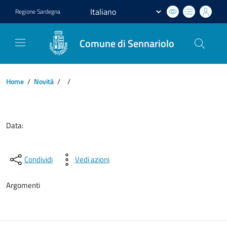
Regione
Sardegna
Comune di Sennariolo
Home
/
Novità
/
/
Dettagli del documento
Data:
Condividi
Vedi azioni
Argomenti