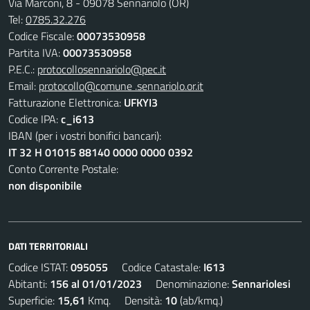
Via Marconi, 8 - 09078 Sennariolo (OR)
Tel:
0785.32.276
Codice Fiscale:
00073530958
Partita IVA:
00073530958
P.E.C.:
protocollosennariolo@pec.it
Email:
protocollo@comune .sennariolo.or.it
Fatturazione Elettronica:
UFKYI3
Codice IPA:
c_i613
IBAN (per i vostri bonifici bancari):
IT 32 H 01015 88140 0000 0000 0392
Conto Corrente Postale:
non disponibile
DATI TERRITORIALI
Codice ISTAT:
095055
Codice Catastale:
I613
Abitanti:
156 al 01/01/2023
Denominazione:
Sennariolesi
Superficie:
15,61
Kmq. Densità:
10
(ab/kmq.)