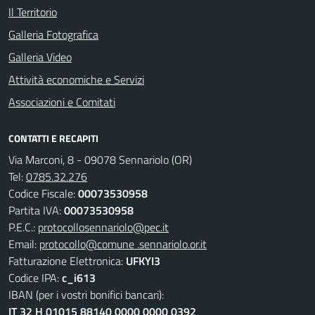
Il Territorio
Galleria Fotografica
Galleria Video
Attività economiche e Servizi
Associazioni e Comitati
CONTATTI E RECAPITI
Via Marconi, 8 - 09078 Sennariolo (OR)
Tel:
0785.32.276
Codice Fiscale:
00073530958
Partita IVA:
00073530958
P.E.C.:
protocollosennariolo@pec.it
Email:
protocollo@comune .sennariolo.or.it
Fatturazione Elettronica:
UFKYI3
Codice IPA:
c_i613
IBAN (per i vostri bonifici bancari):
IT 32 H 01015 88140 0000 0000 0392