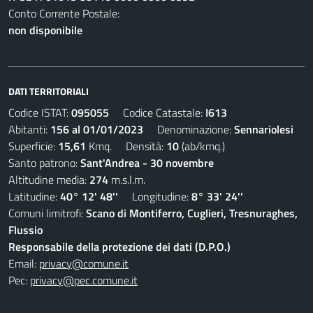
Conto Corrente Postale:
non disponibile
DATI TERRITORIALI
Codice ISTAT:
095055
Codice Catastale:
I613
Abitanti:
156 al 01/01/2023
Denominazione:
Sennariolesi
Superficie:
15,61
Kmq. Densità:
10
(ab/kmq.)
Santo patrono:
Sant'Andrea - 30 novembre
Altitudine media:
274
m.s.l.m.
Latitudine:
40° 12' 48''
Longitudine:
8° 33' 24''
Comuni limitrofi:
Scano di Montiferro, Cuglieri, Tresnuraghes,
Flussio
Responsabile della protezione dei dati (D.P.O.)
Email:
privacy@comune.it
Pec:
privacy@pec.comune.it