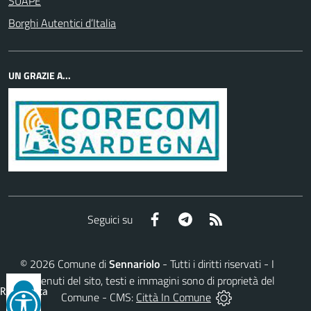
SUAPE
Borghi Autentici d’Italia
UN GRAZIE A...
Facebook
Telegram
RSS
Seguici su
©
2026
Comune di
Sennariolo
- Tutti i diritti riservati - I
contenuti del sito, testi e immagini sono di proprietà del
Reimposta
Comune - CMS:
Città In Comune
tutto