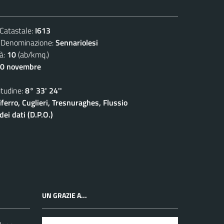
atastale:
I613
nominazione:
Sennariolesi
à:
10
(ab/kmq.)
30 novembre
udine:
8° 33' 24''
ferro, Cuglieri, Tresnuraghes, Flussio
ei dati (D.P.O.)
UN GRAZIE A...