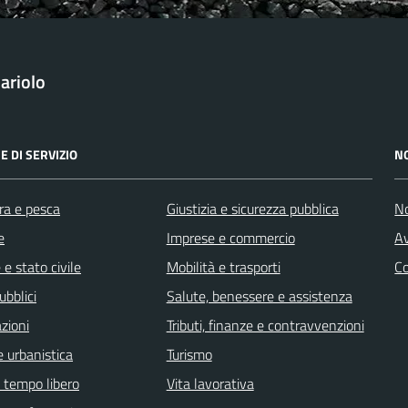
ariolo
E DI SERVIZIO
N
ra e pesca
Giustizia e sicurezza pubblica
No
e
Imprese e commercio
Av
e stato civile
Mobilità e trasporti
C
ubblici
Salute, benessere e assistenza
zioni
Tributi, finanze e contravvenzioni
 urbanistica
Turismo
e tempo libero
Vita lavorativa