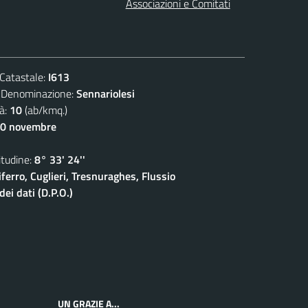
Associazioni e Comitati
atastale:
I613
nominazione:
Sennariolesi
à:
10
(ab/kmq.)
30 novembre
udine:
8° 33' 24''
ferro, Cuglieri, Tresnuraghes, Flussio
ei dati (D.P.O.)
UN GRAZIE A...