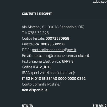
Educazio
CONTATTI E RECAPITI
Via Marconi, 8 - 09078 Sennariolo (OR)
Tel:
0785.32.276
Codice Fiscale:
00073530958
Partita IVA:
00073530958
P.E.C.:
protocollosennariolo@pec.it
Email:
protocollo@comune .sennariolo.or.it
Fatturazione Elettronica:
UFKYI3
Codice IPA:
c_i613
IBAN (per i vostri bonifici bancari):
IT 32 H 01015 88140 0000 0000 0392
Conto Corrente Postale:
non disponibile
UTILITÀ
SITI AMIC