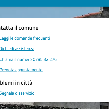
tatta il comune
Leggi le domande frequenti
Richiedi assistenza
Chiama il numero 0785.32.276
Prenota appuntamento
blemi in città
Segnala disservizio