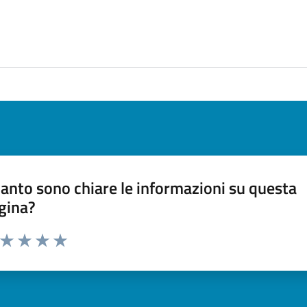
anto sono chiare le informazioni su questa
gina?
a da 1 a 5 stelle la pagina
ta 1 stelle su 5
Valuta 2 stelle su 5
Valuta 3 stelle su 5
Valuta 4 stelle su 5
Valuta 5 stelle su 5