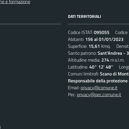
ne e formazione
DATI TERRITORIALI
Codice ISTAT:
095055
Codice C
Abitanti:
156 al 01/01/2023
De
Superficie:
15,61
Kmq. Densit
Santo patrono:
Sant'Andrea - 
Altitudine media:
274
m.s.l.m.
Latitudine:
40° 12' 48''
Longit
Comuni limitrofi:
Scano di Monti
Responsabile della protezione d
Email:
privacy@comune.it
Pec:
privacy@pec.comune.it
I