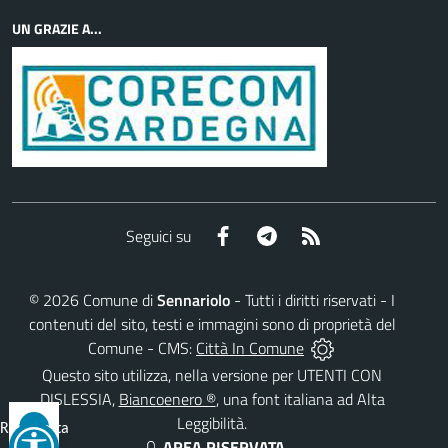
UN GRAZIE A...
Facebook
Telegram
RSS
Seguici su
©
2026
Comune di
Sennariolo
- Tutti i diritti riservati - I
contenuti del sito, testi e immagini sono di proprietà del
Comune - CMS:
Città In Comune
Questo sito utilizza, nella versione per UTENTI CON
DISLESSIA,
Biancoenero ®
, una font italiana ad Alta
Leggibilità.
Reimposta
AREA RISERVATA
tutto