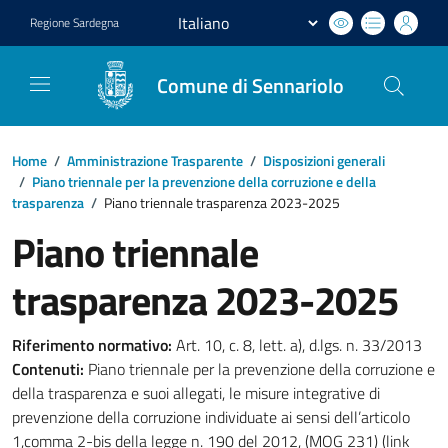
Regione
Sardegna
Comune di Sennariolo
Home
/
Amministrazione Trasparente
/
Disposizioni generali
/
Piano triennale per la prevenzione della corruzione e della
trasparenza
/
Piano triennale trasparenza 2023-2025
Piano triennale
trasparenza 2023-2025
Riferimento normativo:
Art. 10, c. 8, lett. a), d.lgs. n. 33/2013
Contenuti:
Piano triennale per la prevenzione della corruzione e
della trasparenza e suoi allegati, le misure integrative di
prevenzione della corruzione individuate ai sensi dell’articolo
1,comma 2-bis della legge n. 190 del 2012, (MOG 231) (link