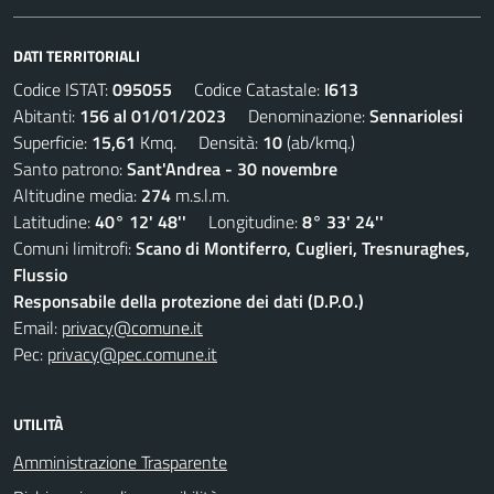
DATI TERRITORIALI
Codice ISTAT:
095055
Codice Catastale:
I613
Abitanti:
156 al 01/01/2023
Denominazione:
Sennariolesi
Superficie:
15,61
Kmq. Densità:
10
(ab/kmq.)
Santo patrono:
Sant'Andrea - 30 novembre
Altitudine media:
274
m.s.l.m.
Latitudine:
40° 12' 48''
Longitudine:
8° 33' 24''
Comuni limitrofi:
Scano di Montiferro, Cuglieri, Tresnuraghes,
Flussio
Responsabile della protezione dei dati (D.P.O.)
Email:
privacy@comune.it
Pec:
privacy@pec.comune.it
UTILITÀ
Amministrazione Trasparente