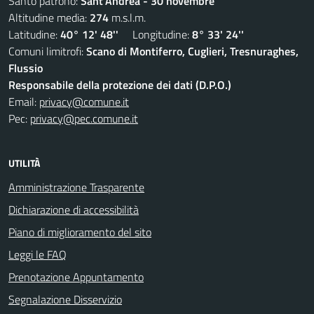
Santo patrono:
Sant'Andrea - 30 novembre
Altitudine media:
274
m.s.l.m.
Latitudine:
40° 12' 48''
Longitudine:
8° 33' 24''
Comuni limitrofi:
Scano di Montiferro, Cuglieri, Tresnuraghes,
Flussio
Responsabile della protezione dei dati (D.P.O.)
Email:
privacy@comune.it
Pec:
privacy@pec.comune.it
UTILITÀ
Amministrazione Trasparente
Dichiarazione di accessibilità
Piano di miglioramento del sito
Leggi le FAQ
Prenotazione Appuntamento
Segnalazione Disservizio