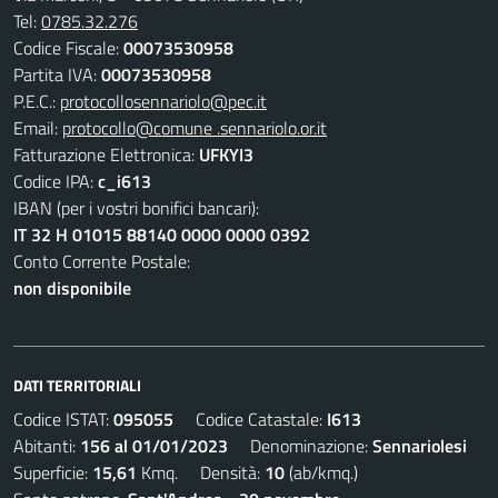
Tel:
0785.32.276
Codice Fiscale:
00073530958
Partita IVA:
00073530958
P.E.C.:
protocollosennariolo@pec.it
Email:
protocollo@comune .sennariolo.or.it
Fatturazione Elettronica:
UFKYI3
Codice IPA:
c_i613
IBAN (per i vostri bonifici bancari):
IT 32 H 01015 88140 0000 0000 0392
Conto Corrente Postale:
non disponibile
DATI TERRITORIALI
Codice ISTAT:
095055
Codice Catastale:
I613
Abitanti:
156 al 01/01/2023
Denominazione:
Sennariolesi
Superficie:
15,61
Kmq. Densità:
10
(ab/kmq.)