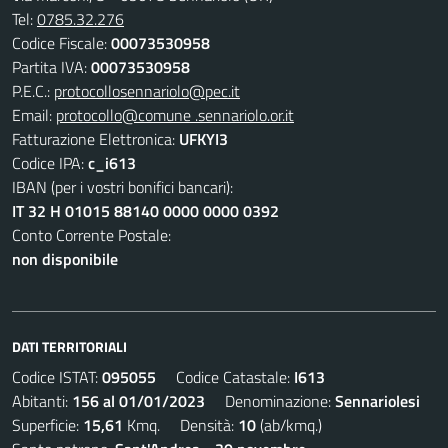
Tel:
0785.32.276
Codice Fiscale:
00073530958
Partita IVA:
00073530958
P.E.C.:
protocollosennariolo@pec.it
Email:
protocollo@comune .sennariolo.or.it
Fatturazione Elettronica:
UFKYI3
Codice IPA:
c_i613
IBAN (per i vostri bonifici bancari):
IT 32 H 01015 88140 0000 0000 0392
Conto Corrente Postale:
non disponibile
DATI TERRITORIALI
Codice ISTAT:
095055
Codice Catastale:
I613
Abitanti:
156 al 01/01/2023
Denominazione:
Sennariolesi
Superficie:
15,61
Kmq. Densità:
10
(ab/kmq.)