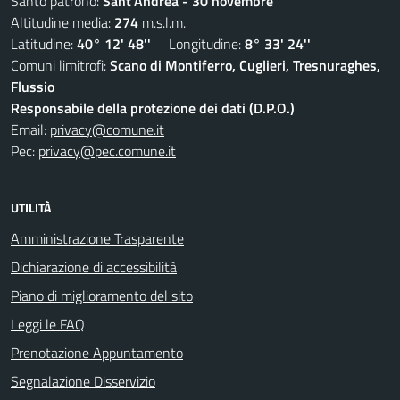
Santo patrono:
Sant'Andrea - 30 novembre
Altitudine media:
274
m.s.l.m.
Latitudine:
40° 12' 48''
Longitudine:
8° 33' 24''
Comuni limitrofi:
Scano di Montiferro, Cuglieri, Tresnuraghes,
Flussio
Responsabile della protezione dei dati (D.P.O.)
Email:
privacy@comune.it
Pec:
privacy@pec.comune.it
UTILITÀ
Amministrazione Trasparente
Dichiarazione di accessibilità
Piano di miglioramento del sito
Leggi le FAQ
Prenotazione Appuntamento
Segnalazione Disservizio