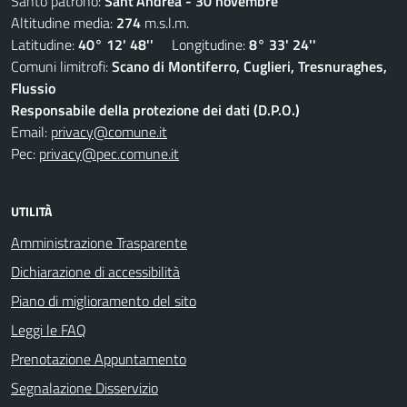
Santo patrono:
Sant'Andrea - 30 novembre
Altitudine media:
274
m.s.l.m.
Latitudine:
40° 12' 48''
Longitudine:
8° 33' 24''
Comuni limitrofi:
Scano di Montiferro, Cuglieri, Tresnuraghes,
Flussio
Responsabile della protezione dei dati (D.P.O.)
Email:
privacy@comune.it
Pec:
privacy@pec.comune.it
UTILITÀ
Amministrazione Trasparente
Dichiarazione di accessibilità
Piano di miglioramento del sito
Leggi le FAQ
Prenotazione Appuntamento
Segnalazione Disservizio