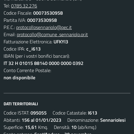
Tel:
0785.32.276
Codice Fiscale:
00073530958
Partita IVA:
00073530958
P.E.C.:
protocollosennariolo@pec.it
Email:
protocollo@comune .sennariolo.or.it
Fatturazione Elettronica:
UFKYI3
Codice IPA:
c_i613
IBAN (per i vostri bonifici bancari):
IT 32 H 01015 88140 0000 0000 0392
Conto Corrente Postale:
non disponibile
DATI TERRITORIALI
Codice ISTAT:
095055
Codice Catastale:
I613
Abitanti:
156 al 01/01/2023
Denominazione:
Sennariolesi
Superficie:
15,61
Kmq. Densità:
10
(ab/kmq.)