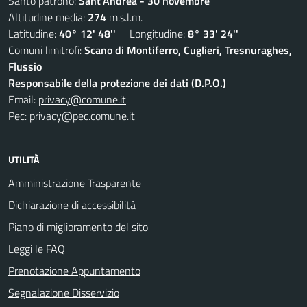
Santo patrono:
Sant'Andrea - 30 novembre
Altitudine media:
274
m.s.l.m.
Latitudine:
40° 12' 48''
Longitudine:
8° 33' 24''
Comuni limitrofi:
Scano di Montiferro, Cuglieri, Tresnuraghes,
Flussio
Responsabile della protezione dei dati (D.P.O.)
Email:
privacy@comune.it
Pec:
privacy@pec.comune.it
UTILITÀ
Amministrazione Trasparente
Dichiarazione di accessibilità
Piano di miglioramento del sito
Leggi le FAQ
Prenotazione Appuntamento
Segnalazione Disservizio