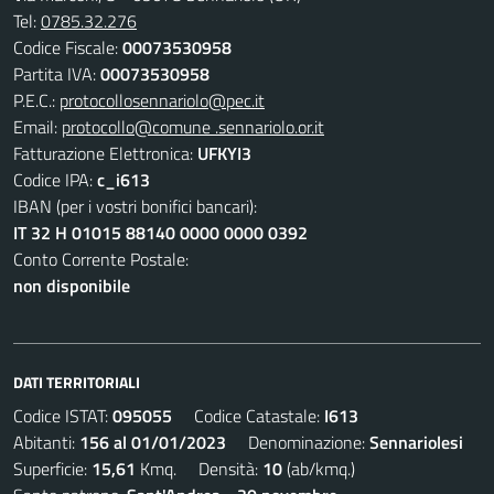
Tel:
0785.32.276
Codice Fiscale:
00073530958
Partita IVA:
00073530958
P.E.C.:
protocollosennariolo@pec.it
Email:
protocollo@comune .sennariolo.or.it
Fatturazione Elettronica:
UFKYI3
Codice IPA:
c_i613
IBAN (per i vostri bonifici bancari):
IT 32 H 01015 88140 0000 0000 0392
Conto Corrente Postale:
non disponibile
DATI TERRITORIALI
Codice ISTAT:
095055
Codice Catastale:
I613
Abitanti:
156 al 01/01/2023
Denominazione:
Sennariolesi
Superficie:
15,61
Kmq. Densità:
10
(ab/kmq.)