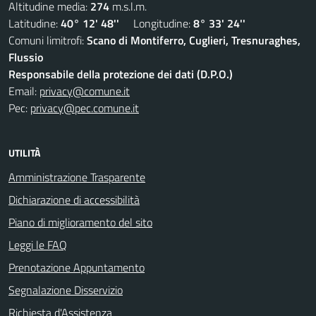
Altitudine media:
274
m.s.l.m.
Latitudine:
40° 12' 48''
Longitudine:
8° 33' 24''
Comuni limitrofi:
Scano di Montiferro, Cuglieri, Tresnuraghes,
Flussio
Responsabile della protezione dei dati (D.P.O.)
Email:
privacy@comune.it
Pec:
privacy@pec.comune.it
UTILITÀ
Amministrazione Trasparente
Dichiarazione di accessibilità
Piano di miglioramento del sito
Leggi le FAQ
Prenotazione Appuntamento
Segnalazione Disservizio
Richiesta d'Assistenza