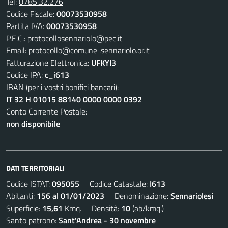
Tel:
0785.32.276
Codice Fiscale:
00073530958
Partita IVA:
00073530958
P.E.C.:
protocollosennariolo@pec.it
Email:
protocollo@comune .sennariolo.or.it
Fatturazione Elettronica:
UFKYI3
Codice IPA:
c_i613
IBAN (per i vostri bonifici bancari):
IT 32 H 01015 88140 0000 0000 0392
Conto Corrente Postale:
non disponibile
DATI TERRITORIALI
Codice ISTAT:
095055
Codice Catastale:
I613
Abitanti:
156 al 01/01/2023
Denominazione:
Sennariolesi
Superficie:
15,61
Kmq. Densità:
10
(ab/kmq.)
Santo patrono:
Sant'Andrea - 30 novembre