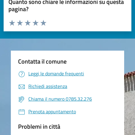
Quanto sono chiare le informazioni su questa
pagina?
Valuta da 1 a 5 stelle la pagina
Valuta 1 stelle su 5
Valuta 2 stelle su 5
Valuta 3 stelle su 5
Valuta 4 stelle su 5
Valuta 5 stelle su 5
Contatta il comune
Leggi le domande frequenti
Richiedi assistenza
Chiama il numero 0785.32.276
Prenota appuntamento
Problemi in città