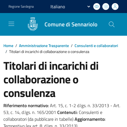
Regione
Sardegna
Comune di Sennariolo
Home
/
Amministrazione Trasparente
/
Consulenti e collaboratori
/
Titolari di incarichi di collaborazione o consulenza
Titolari di incarichi di
collaborazione o
consulenza
Riferimento normativo:
Art. 15, c. 1-2 d.lgs. n. 33/2013 - Art.
53, c. 14, d.lgs. n. 165/2001
Contenuti:
Consulenti e
collaboratori (da pubblicare in tabelle)
Aggiornamento:
Tempestivo (ex art. 8, d.lgs. n. 33/2013)