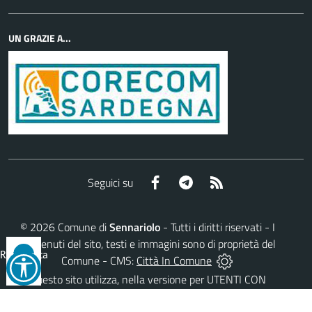
UN GRAZIE A...
Facebook
Telegram
RSS
Seguici su
©
2026
Comune di
Sennariolo
- Tutti i diritti riservati - I
contenuti del sito, testi e immagini sono di proprietà del
Reimposta
Comune - CMS:
Città In Comune
tutto
Questo sito utilizza, nella versione per UTENTI CON
DISLESSIA,
Biancoenero ®
, una font italiana ad Alta