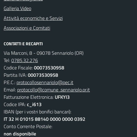
Galleria Video
Attività economiche e Servizi
Associazioni e Comitati
CONTATTI E RECAPITI
Via Marconi, 8 - 09078 Sennariolo (OR)
Tel:
0785.32.276
Codice Fiscale:
00073530958
Partita IVA:
00073530958
P.E.C.:
protocollosennariolo@pec.it
Email:
protocollo@comune .sennariolo.or.it
Fatturazione Elettronica:
UFKYI3
Codice IPA:
c_i613
IBAN (per i vostri bonifici bancari):
IT 32 H 01015 88140 0000 0000 0392
Conto Corrente Postale:
non disponibile