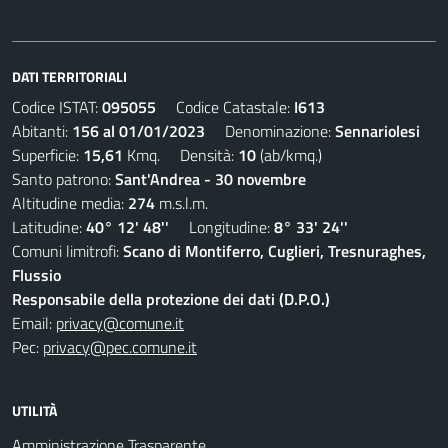
DATI TERRITORIALI
Codice ISTAT:
095055
Codice Catastale:
I613
Abitanti:
156 al 01/01/2023
Denominazione:
Sennariolesi
Superficie:
15,61
Kmq. Densità:
10
(ab/kmq.)
Santo patrono:
Sant'Andrea - 30 novembre
Altitudine media:
274
m.s.l.m.
Latitudine:
40° 12' 48''
Longitudine:
8° 33' 24''
Comuni limitrofi:
Scano di Montiferro, Cuglieri, Tresnuraghes,
Flussio
Responsabile della protezione dei dati (D.P.O.)
Email:
privacy@comune.it
Pec:
privacy@pec.comune.it
UTILITÀ
Amministrazione Trasparente