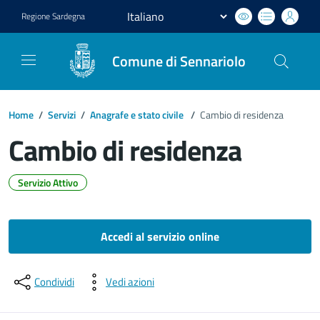
Regione
Sardegna
Comune di Sennariolo
Home
/
Servizi
/
Anagrafe e stato civile
/
Cambio di residenza
Cambio di residenza
Servizio Attivo
Dettagli del documento
Accedi al servizio online
Condividi
Vedi azioni