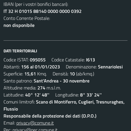
IBAN (per i vostri bonifici bancari):
IT 32 H 01015 88140 0000 0000 0392
Conto Corrente Postale:
non disponibile
DATI TERRITORIALI
Codice ISTAT:
095055
Codice Catastale:
I613
Abitanti:
156 al 01/01/2023
Denominazione:
Sennariolesi
Superficie:
15,61
Kmq. Densità:
10
(ab/kmq.)
Santo patrono:
Sant'Andrea - 30 novembre
Altitudine media:
274
m.s.l.m.
Latitudine:
40° 12' 48''
Longitudine:
8° 33' 24''
Comuni limitrofi:
Scano di Montiferro, Cuglieri, Tresnuraghes,
Flussio
Responsabile della protezione dei dati (D.P.O.)
Email:
privacy@comune.it
Pec:
privacy@pec.comune.it