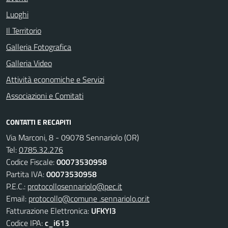
Luoghi
Il Territorio
Galleria Fotografica
Galleria Video
Attività economiche e Servizi
Associazioni e Comitati
CONTATTI E RECAPITI
Via Marconi, 8 - 09078 Sennariolo (OR)
Tel:
0785.32.276
Codice Fiscale:
00073530958
Partita IVA:
00073530958
P.E.C.:
protocollosennariolo@pec.it
Email:
protocollo@comune .sennariolo.or.it
Fatturazione Elettronica:
UFKYI3
Codice IPA:
c_i613