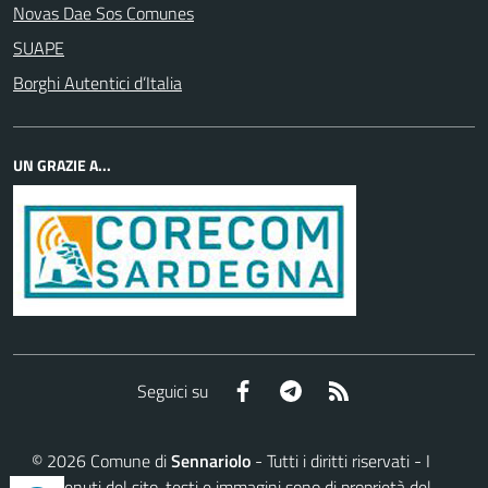
Novas Dae Sos Comunes
SUAPE
Borghi Autentici d’Italia
UN GRAZIE A...
Facebook
Telegram
RSS
Seguici su
©
2026
Comune di
Sennariolo
- Tutti i diritti riservati - I
contenuti del sito, testi e immagini sono di proprietà del