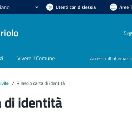
Utenti con dislessia
Aree 
riolo
Segu
zi
Vivere il Comune
Accesso all'informazi
ivile
/
Rilascio carta di identità
 di identità
ocumento