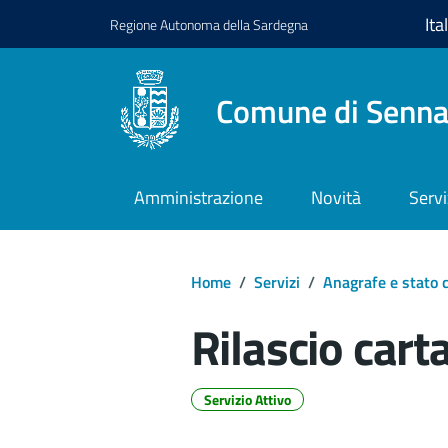
Regione
Autonoma della
Sardegna
Comune di Senna
Amministrazione
Novità
Servi
Home
/
Servizi
/
Anagrafe e stato c
Rilascio carta
Servizio Attivo
Dettagli del d