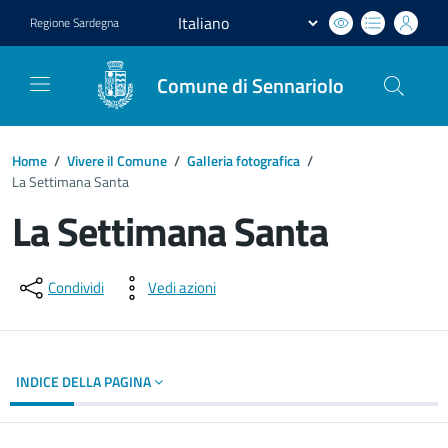
Regione
Sardegna
Comune di Sennariolo
Home
/
Vivere il Comune
/
Galleria fotografica
/
La Settimana Santa
La Settimana Santa
Dettagli del documento
Condividi
Vedi azioni
INDICE DELLA PAGINA