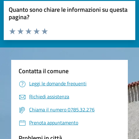
Quanto sono chiare le informazioni su questa
pagina?
Valuta da 1 a 5 stelle la pagina
Valuta 1 stelle su 5
Valuta 2 stelle su 5
Valuta 3 stelle su 5
Valuta 4 stelle su 5
Valuta 5 stelle su 5
Contatta il comune
Leggi le domande frequenti
Richiedi assistenza
Chiama il numero 0785.32.276
Prenota appuntamento
Problemi in città