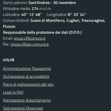
Santo patrono:
Sant'Andrea - 30 novembre
Altitudine media:
274
m.s.l.m.
Latitudine:
40° 12' 48''
Longitudine:
8° 33' 24''
Comuni limitrofi:
Scano di Montiferro, Cuglieri, Tresnuraghes,
Flussio
Responsabile della protezione dei dati (D.P.O.)
Email:
privacy@comune.it
Pec:
privacy@pec.comune.it
UTILITÀ
Amministrazione Trasparente
Dichiarazione di accessibilità
Piano di miglioramento del sito
Leggi le FAQ
Prenotazione Appuntamento
Segnalazione Disservizio