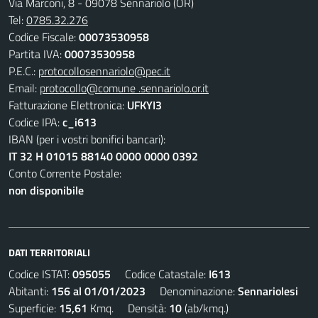
Via Marconi, 8 - 09078 Sennariolo (OR)
Tel:
0785.32.276
Codice Fiscale:
00073530958
Partita IVA:
00073530958
P.E.C.:
protocollosennariolo@pec.it
Email:
protocollo@comune .sennariolo.or.it
Fatturazione Elettronica:
UFKYI3
Codice IPA:
c_i613
IBAN (per i vostri bonifici bancari):
IT 32 H 01015 88140 0000 0000 0392
Conto Corrente Postale:
non disponibile
DATI TERRITORIALI
Codice ISTAT:
095055
Codice Catastale:
I613
Abitanti:
156 al 01/01/2023
Denominazione:
Sennariolesi
Superficie:
15,61
Kmq. Densità:
10
(ab/kmq.)