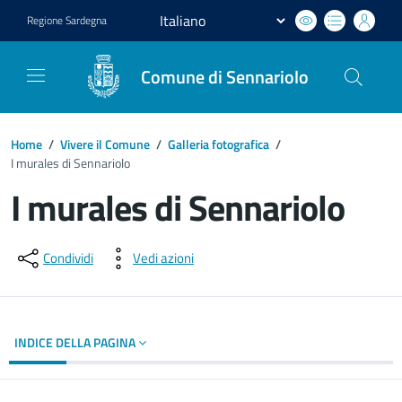
Regione
Sardegna
Comune di Sennariolo
Home
/
Vivere il Comune
/
Galleria fotografica
/
I murales di Sennariolo
I murales di Sennariolo
Dettagli del documento
Condividi
Vedi azioni
INDICE DELLA PAGINA