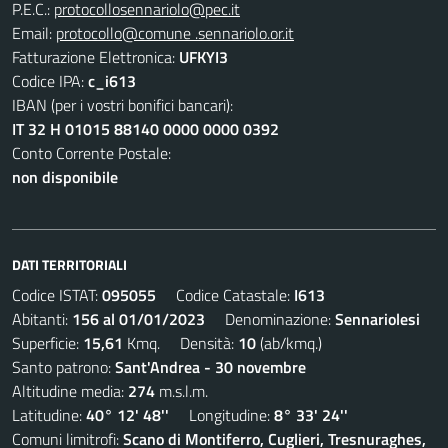
P.E.C.:
protocollosennariolo@pec.it
Email:
protocollo@comune .sennariolo.or.it
Fatturazione Elettronica:
UFKYI3
Codice IPA:
c_i613
IBAN (per i vostri bonifici bancari):
IT 32 H 01015 88140 0000 0000 0392
Conto Corrente Postale:
non disponibile
DATI TERRITORIALI
Codice ISTAT:
095055
Codice Catastale:
I613
Abitanti:
156 al 01/01/2023
Denominazione:
Sennariolesi
Superficie:
15,61
Kmq. Densità:
10
(ab/kmq.)
Santo patrono:
Sant'Andrea - 30 novembre
Altitudine media:
274
m.s.l.m.
Latitudine:
40° 12' 48''
Longitudine:
8° 33' 24''
Comuni limitrofi:
Scano di Montiferro, Cuglieri, Tresnuraghes,