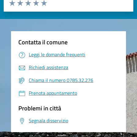
Valuta da 1 a 5 stelle la pagina
Valuta 1 stelle su 5
Valuta 2 stelle su 5
Valuta 3 stelle su 5
Valuta 4 stelle su 5
Valuta 5 stelle su 5
Contatta il comune
Leggi le domande frequenti
Richiedi assistenza
Chiama il numero 0785.32.276
Prenota appuntamento
Problemi in città
Segnala disservizio