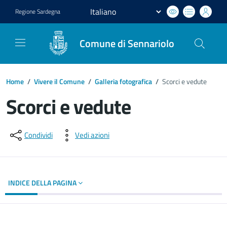
Regione
Sardegna
Comune di Sennariolo
Home
/
Vivere il Comune
/
Galleria fotografica
/
Scorci e vedute
Scorci e vedute
Dettagli del documento
Condividi
Vedi azioni
INDICE DELLA PAGINA