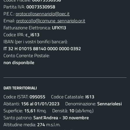
Partita IVA:
00073530958
P.E.C.:
protocollosennariolo@pec.it
Email:
protocollo@comune .sennariolo.or.it
Fatturazione Elettronica:
UFKYI3
Codice IPA:
c_i613
IBAN (per i vostri bonifici bancari):
IT 32 H 01015 88140 0000 0000 0392
Conto Corrente Postale:
non disponibile
DATI TERRITORIALI
Codice ISTAT:
095055
Codice Catastale:
I613
Abitanti:
156 al 01/01/2023
Denominazione:
Sennariolesi
Superficie:
15,61
Kmq. Densità:
10
(ab/kmq.)
Santo patrono:
Sant'Andrea - 30 novembre
Altitudine media:
274
m.s.l.m.