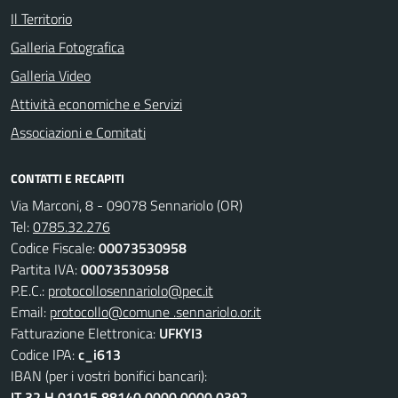
Il Territorio
Galleria Fotografica
Galleria Video
Attività economiche e Servizi
Associazioni e Comitati
CONTATTI E RECAPITI
Via Marconi, 8 - 09078 Sennariolo (OR)
Tel:
0785.32.276
Codice Fiscale:
00073530958
Partita IVA:
00073530958
P.E.C.:
protocollosennariolo@pec.it
Email:
protocollo@comune .sennariolo.or.it
Fatturazione Elettronica:
UFKYI3
Codice IPA:
c_i613
IBAN (per i vostri bonifici bancari):
IT 32 H 01015 88140 0000 0000 0392