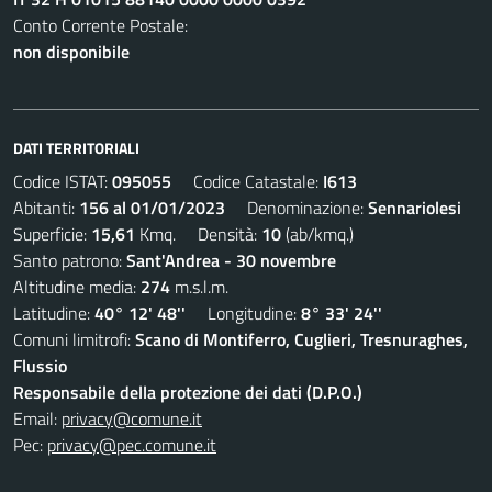
Conto Corrente Postale:
non disponibile
DATI TERRITORIALI
Codice ISTAT:
095055
Codice Catastale:
I613
Abitanti:
156 al 01/01/2023
Denominazione:
Sennariolesi
Superficie:
15,61
Kmq. Densità:
10
(ab/kmq.)
Santo patrono:
Sant'Andrea - 30 novembre
Altitudine media:
274
m.s.l.m.
Latitudine:
40° 12' 48''
Longitudine:
8° 33' 24''
Comuni limitrofi:
Scano di Montiferro, Cuglieri, Tresnuraghes,
Flussio
Responsabile della protezione dei dati (D.P.O.)
Email:
privacy@comune.it
Pec:
privacy@pec.comune.it