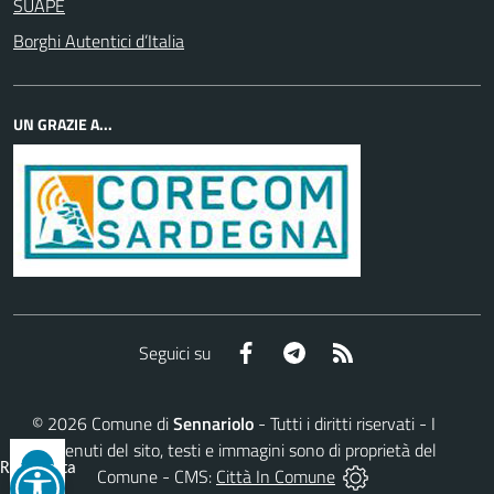
SUAPE
Borghi Autentici d’Italia
UN GRAZIE A...
Facebook
Telegram
RSS
Seguici su
©
2026
Comune di
Sennariolo
- Tutti i diritti riservati - I
contenuti del sito, testi e immagini sono di proprietà del
Reimposta
Comune - CMS:
Città In Comune
tutto