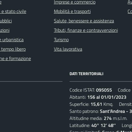
e
Imprese e commercio
Av
e stato civile
Mobilità e trasporti
C
ubblici
Salute, benessere e assistenza
zioni
Tributi, finanze e contravvenzioni
 urbanistica
Turismo
e tempo libero
Vita lavorativa
ne e formazione
DATI TERRITORIALI
Codice ISTAT:
095055
Codice C
Abitanti:
156 al 01/01/2023
De
Superficie:
15,61
Kmq. Densit
Santo patrono:
Sant'Andrea - 
Altitudine media:
274
m.s.l.m.
Latitudine:
40° 12' 48''
Longit