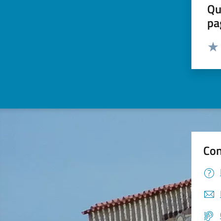
Qu
pa
Valut
Valu
Con