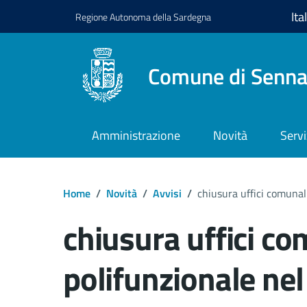
Regione
Autonoma della
Sardegna
Comune di Senna
Amministrazione
Novità
Servi
Home
/
Novità
/
Avvisi
/
chiusura uffici comunal
chiusura uffici co
polifunzionale ne