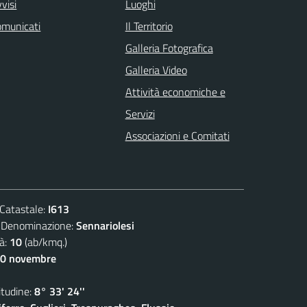
visi
Luoghi
omunicati
Il Territorio
Galleria Fotografica
Galleria Video
Attività economiche e
Servizi
Associazioni e Comitati
atastale:
I613
nominazione:
Sennariolesi
à:
10
(ab/kmq.)
30 novembre
udine:
8° 33' 24''