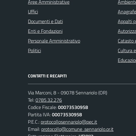
Aree Amministrative
Ambient
Uffici
Anagrafe 
Documenti e Dati
Appalti p
Enti e Fondazioni
Autorizza
Personale Amministrativo
Catasto e
Politici
Cultura 
Educazio
CONTATTI E RECAPITI
Via Marconi, 8 - 09078 Sennariolo (OR)
Tel:
0785.32.276
Codice Fiscale:
00073530958
Partita IVA:
00073530958
P.E.C.:
protocollosennariolo@pec.it
Email:
protocollo@comune .sennariolo.or.it