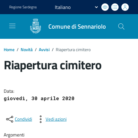
Regione
Sardegna
Comune di Sennariolo
Home
/
Novità
/
Avvisi
/
Riapertura cimitero
Riapertura cimitero
Dettagli del documento
Data:
giovedì, 30 aprile 2020
Condividi
Vedi azioni
Argomenti