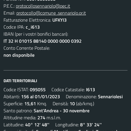
P.E.C.:
protocollosennariolo@pec.it
Email:
protocollo@comune .sennariolo.or.it
Fatturazione Elettronica:
UFKYI3
Codice IPA:
c_i613
IBAN (per i vostri bonifici bancari):
IT 32 H 01015 88140 0000 0000 0392
Conto Corrente Postale:
non disponibile
DATI TERRITORIALI
Codice ISTAT:
095055
Codice Catastale:
I613
Abitanti:
156 al 01/01/2023
Denominazione:
Sennariolesi
Superficie:
15,61
Kmq. Densità:
10
(ab/kmq.)
Santo patrono:
Sant'Andrea - 30 novembre
Altitudine media:
274
m.s.l.m.
Latitudine:
40° 12' 48''
Longitudine:
8° 33' 24''