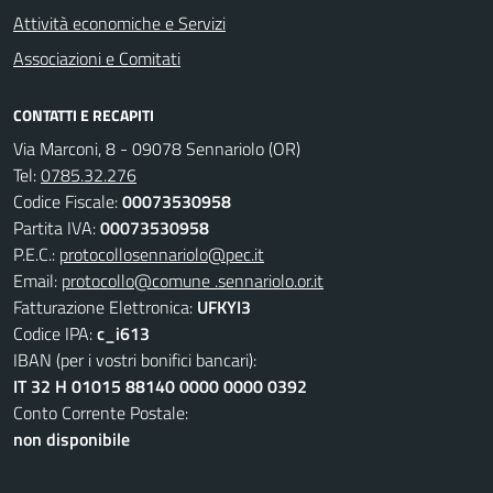
Attività economiche e Servizi
Associazioni e Comitati
CONTATTI E RECAPITI
Via Marconi, 8 - 09078 Sennariolo (OR)
Tel:
0785.32.276
Codice Fiscale:
00073530958
Partita IVA:
00073530958
P.E.C.:
protocollosennariolo@pec.it
Email:
protocollo@comune .sennariolo.or.it
Fatturazione Elettronica:
UFKYI3
Codice IPA:
c_i613
IBAN (per i vostri bonifici bancari):
IT 32 H 01015 88140 0000 0000 0392
Conto Corrente Postale:
non disponibile