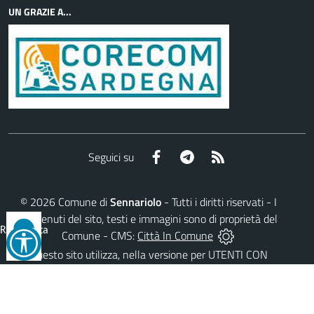
UN GRAZIE A...
Facebook
Telegram
RSS
Seguici su
©
2026
Comune di
Sennariolo
- Tutti i diritti riservati - I
contenuti del sito, testi e immagini sono di proprietà del
Reimposta
Comune - CMS:
Città In Comune
tutto
Questo sito utilizza, nella versione per UTENTI CON
DISLESSIA,
Biancoenero ®
, una font italiana ad Alta
Leggibilità.
AREA RISERVATA