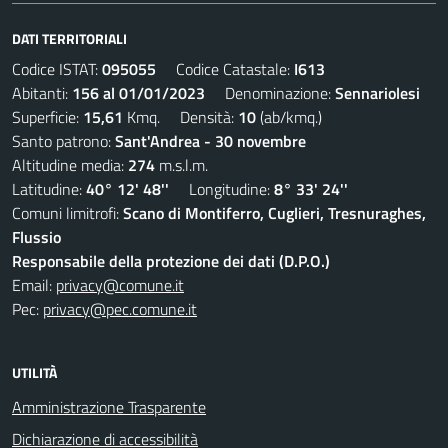
DATI TERRITORIALI
Codice ISTAT:
095055
Codice Catastale:
I613
Abitanti:
156 al 01/01/2023
Denominazione:
Sennariolesi
Superficie:
15,61
Kmq. Densità:
10
(ab/kmq.)
Santo patrono:
Sant'Andrea - 30 novembre
Altitudine media:
274
m.s.l.m.
Latitudine:
40° 12' 48''
Longitudine:
8° 33' 24''
Comuni limitrofi:
Scano di Montiferro, Cuglieri, Tresnuraghes,
Flussio
Responsabile della protezione dei dati (D.P.O.)
Email:
privacy@comune.it
Pec:
privacy@pec.comune.it
UTILITÀ
Amministrazione Trasparente
Dichiarazione di accessibilità