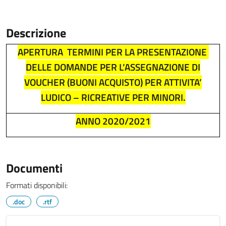
Descrizione
APERTURA
TERMINI PER LA PRESENTAZIONE
DELLE DOMANDE PER L’ASSEGNAZIONE DI
VOUCHER (BUONI ACQUISTO) PER ATTIVITA’
LUDICO – RICREATIVE PER MINORI.
ANNO 2020/2021
Documenti
Formati disponibili:
.doc
.rtf