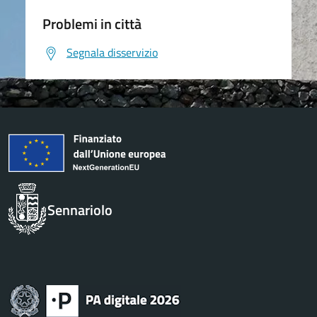
Problemi in città
Segnala disservizio
Sennariolo