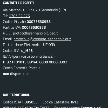
CONTATTI E RECAPITI
Via Marconi, 8 - 09078 Sennariolo (OR)
Tel:
0785.32.276
Codice Fiscale:
00073530958
Partita IVA:
00073530958
P.E.C.:
protocollosennariolo@pec.it
Email:
protocollo@comune .sennariolo.or.it
Fatturazione Elettronica:
UFKYI3
Codice IPA:
c_i613
IBAN (per i vostri bonifici bancari):
IT 32 H 01015 88140 0000 0000 0392
Conto Corrente Postale:
non disponibile
DATI TERRITORIALI
Codice ISTAT:
095055
Codice Catastale:
I613
Abitanti:
156 al 01/01/2023
Denominazione:
Sennariolesi