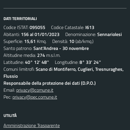
DATI TERRITORIALI
Codice ISTAT:
095055
Codice Catastale:
I613
Abitanti:
156 al 01/01/2023
Denominazione:
Sennariolesi
Superficie:
15,61
Kmq. Densità:
10
(ab/kmq.)
Santo patrono:
Sant'Andrea - 30 novembre
Altitudine media:
274
m.s.l.m.
Latitudine:
40° 12' 48''
Longitudine:
8° 33' 24''
Comuni limitrofi:
Scano di Montiferro, Cuglieri, Tresnuraghes,
Flussio
Responsabile della protezione dei dati (D.P.O.)
Email:
privacy@comune.it
Pec:
privacy@pec.comune.it
UTILITÀ
Amministrazione Trasparente