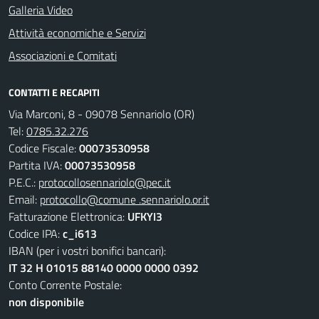
Galleria Video
Attività economiche e Servizi
Associazioni e Comitati
CONTATTI E RECAPITI
Via Marconi, 8 - 09078 Sennariolo (OR)
Tel:
0785.32.276
Codice Fiscale:
00073530958
Partita IVA:
00073530958
P.E.C.:
protocollosennariolo@pec.it
Email:
protocollo@comune .sennariolo.or.it
Fatturazione Elettronica:
UFKYI3
Codice IPA:
c_i613
IBAN (per i vostri bonifici bancari):
IT 32 H 01015 88140 0000 0000 0392
Conto Corrente Postale:
non disponibile