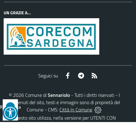
UN GRAZIE A...
Facebook
Telegram
RSS
Seguici su
©
2026
Comune di
Sennariolo
- Tutti i diritti riservati - I
contenuti del sito, testi e immagini sono di proprietà del
Reimposta
Comune - CMS:
Città In Comune
tutto
Questo sito utilizza, nella versione per UTENTI CON
DISLESSIA,
Biancoenero ®
, una font italiana ad Alta
Leggibilità.