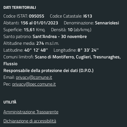
DATI TERRITORIALI
Codice ISTAT:
095055
Codice Catastale:
I613
Abitanti:
156 al 01/01/2023
Denominazione:
Sennariolesi
Superficie:
15,61
Kmq. Densità:
10
(ab/kmq.)
Santo patrono:
Sant'Andrea - 30 novembre
Altitudine media:
274
m.s.l.m.
Latitudine:
40° 12' 48''
Longitudine:
8° 33' 24''
Comuni limitrofi:
Scano di Montiferro, Cuglieri, Tresnuraghes,
Flussio
Responsabile della protezione dei dati (D.P.O.)
Email:
privacy@comune.it
Pec:
privacy@pec.comune.it
UTILITÀ
Amministrazione Trasparente
Dichiarazione di accessibilità