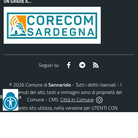
UN GRAZIE A...
Facebook
Telegram
RSS
Seguici su
©
2026
Comune di
Sennariolo
- Tutti i diritti riservati - I
contenuti del sito, testi e immagini sono di proprietà del
Reimposta
Comune - CMS:
Città In Comune
tutto
Questo sito utilizza, nella versione per UTENTI CON
DISLESSIA,
Biancoenero ®
, una font italiana ad Alta
Leggibilità.
AREA RISERVATA