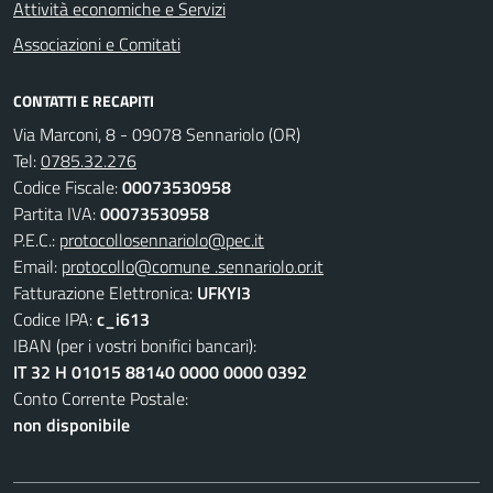
Attività economiche e Servizi
Associazioni e Comitati
CONTATTI E RECAPITI
Via Marconi, 8 - 09078 Sennariolo (OR)
Tel:
0785.32.276
Codice Fiscale:
00073530958
Partita IVA:
00073530958
P.E.C.:
protocollosennariolo@pec.it
Email:
protocollo@comune .sennariolo.or.it
Fatturazione Elettronica:
UFKYI3
Codice IPA:
c_i613
IBAN (per i vostri bonifici bancari):
IT 32 H 01015 88140 0000 0000 0392
Conto Corrente Postale:
non disponibile