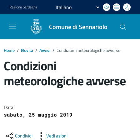
Regione
Sardegna
Comune di Sennariolo
Home
/
Novità
/
Avvisi
/
Condizioni meteorologiche avverse
Condizioni
meteorologiche avverse
Dettagli del documento
Data:
sabato, 25 maggio 2019
Condividi
Vedi azioni