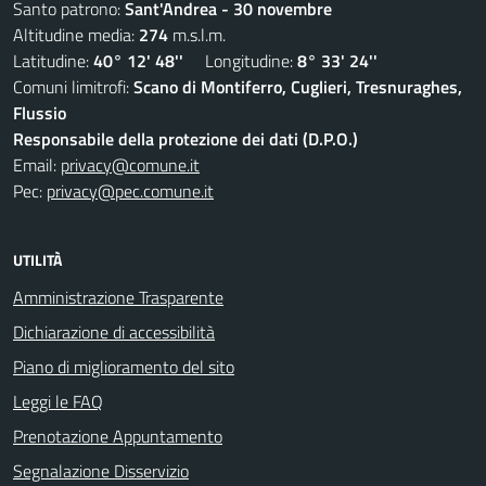
Santo patrono:
Sant'Andrea - 30 novembre
Altitudine media:
274
m.s.l.m.
Latitudine:
40° 12' 48''
Longitudine:
8° 33' 24''
Comuni limitrofi:
Scano di Montiferro, Cuglieri, Tresnuraghes,
Flussio
Responsabile della protezione dei dati (D.P.O.)
Email:
privacy@comune.it
Pec:
privacy@pec.comune.it
UTILITÀ
Amministrazione Trasparente
Dichiarazione di accessibilità
Piano di miglioramento del sito
Leggi le FAQ
Prenotazione Appuntamento
Segnalazione Disservizio