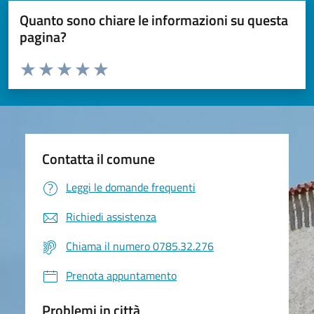
Quanto sono chiare le informazioni su questa
pagina?
Valuta da 1 a 5 stelle la pagina
Valuta 1 stelle su 5
Valuta 2 stelle su 5
Valuta 3 stelle su 5
Valuta 4 stelle su 5
Valuta 5 stelle su 5
Contatta il comune
Leggi le domande frequenti
Richiedi assistenza
Chiama il numero 0785.32.276
Prenota appuntamento
Problemi in città