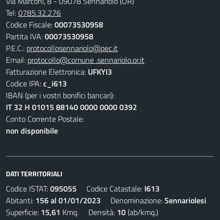
Via Marconi, 8 - 09078 Sennariolo (OR)
Tel:
0785.32.276
Codice Fiscale:
00073530958
Partita IVA:
00073530958
P.E.C.:
protocollosennariolo@pec.it
Email:
protocollo@comune .sennariolo.or.it
Fatturazione Elettronica:
UFKYI3
Codice IPA:
c_i613
IBAN (per i vostri bonifici bancari):
IT 32 H 01015 88140 0000 0000 0392
Conto Corrente Postale:
non disponibile
DATI TERRITORIALI
Codice ISTAT:
095055
Codice Catastale:
I613
Abitanti:
156 al 01/01/2023
Denominazione:
Sennariolesi
Superficie:
15,61
Kmq. Densità:
10
(ab/kmq.)