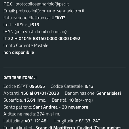
P.E.C.:
protocollosennariolo@pec.it
Email:
protocollo@comune .sennariolo.or.it
Fatturazione Elettronica:
UFKYI3
Codice IPA:
c_i613
IBAN (per i vostri bonifici bancari):
IT 32 H 01015 88140 0000 0000 0392
Conto Corrente Postale:
non disponibile
DATI TERRITORIALI
Codice ISTAT:
095055
Codice Catastale:
I613
Abitanti:
156 al 01/01/2023
Denominazione:
Sennariolesi
Superficie:
15,61
Kmq. Densità:
10
(ab/kmq.)
Santo patrono:
Sant'Andrea - 30 novembre
Altitudine media:
274
m.s.l.m.
Latitudine:
40° 12' 48''
Longitudine:
8° 33' 24''
Comuni limitrofi:
Scano di Montiferro, Cuglieri, Tresnuraghes,