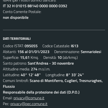
IBAN (per i vostri bonifici bancari):
IT 32 H 01015 88140 0000 0000 0392
Conto Corrente Postale:
non disponibile
DATI TERRITORIALI
Codice ISTAT:
095055
Codice Catastale:
I613
Abitanti:
156 al 01/01/2023
Denominazione:
Sennariolesi
Superficie:
15,61
Kmq. Densità:
10
(ab/kmq.)
Santo patrono:
Sant'Andrea - 30 novembre
Altitudine media:
274
m.s.l.m.
Latitudine:
40° 12' 48''
Longitudine:
8° 33' 24''
Comuni limitrofi:
Scano di Montiferro, Cuglieri, Tresnuraghes,
Flussio
Responsabile della protezione dei dati (D.P.O.)
Email:
privacy@comune.it
Pec:
privacy@pec.comune.it