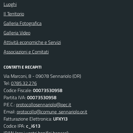
Luoghi
Il Territorio
Galleria Fotografica
Galleria Video
Attività economiche e Servizi
Associazioni e Comitati
CONTATTI E RECAPITI
Via Marconi, 8 - 09078 Sennariolo (OR)
Tel:
0785.32.276
Codice Fiscale:
00073530958
Partita IVA:
00073530958
P.E.C.:
protocollosennariolo@pec.it
Email:
protocollo@comune .sennariolo.or.it
Fatturazione Elettronica:
UFKYI3
Codice IPA:
c_i613