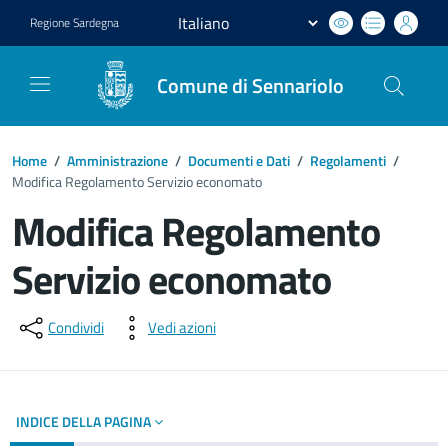
Regione
Sardegna
Comune di Sennariolo
Home
/
Amministrazione
/
Documenti e Dati
/
Regolamenti
/
Modifica Regolamento Servizio economato
Modifica Regolamento
Servizio economato
Dettagli del documento
Condividi
Vedi azioni
INDICE DELLA PAGINA