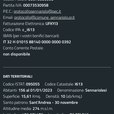
Partita IVA:
00073530958
P.E.C.:
protocollosennariolo@pec.it
Email:
protocollo@comune .sennariolo.or.it
Fatturazione Elettronica:
UFKYI3
Codice IPA:
c_i613
IBAN (per i vostri bonifici bancari):
IT 32 H 01015 88140 0000 0000 0392
Conto Corrente Postale:
non disponibile
DATI TERRITORIALI
Codice ISTAT:
095055
Codice Catastale:
I613
Abitanti:
156 al 01/01/2023
Denominazione:
Sennariolesi
Superficie:
15,61
Kmq. Densità:
10
(ab/kmq.)
Santo patrono:
Sant'Andrea - 30 novembre
Altitudine media:
274
m.s.l.m.