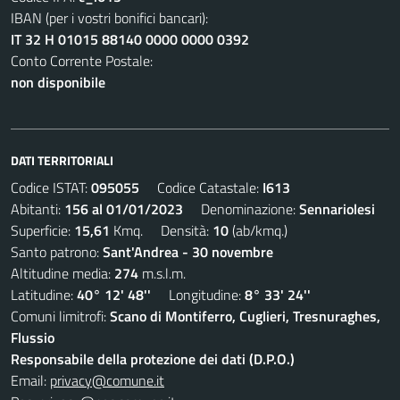
IBAN (per i vostri bonifici bancari):
IT 32 H 01015 88140 0000 0000 0392
Conto Corrente Postale:
non disponibile
DATI TERRITORIALI
Codice ISTAT:
095055
Codice Catastale:
I613
Abitanti:
156 al 01/01/2023
Denominazione:
Sennariolesi
Superficie:
15,61
Kmq. Densità:
10
(ab/kmq.)
Santo patrono:
Sant'Andrea - 30 novembre
Altitudine media:
274
m.s.l.m.
Latitudine:
40° 12' 48''
Longitudine:
8° 33' 24''
Comuni limitrofi:
Scano di Montiferro, Cuglieri, Tresnuraghes,
Flussio
Responsabile della protezione dei dati (D.P.O.)
Email:
privacy@comune.it