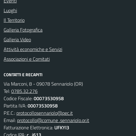
Eventi
Luoghi
Il Territorio
Galleria Fotografica
Galleria Video
Attività economiche e Servizi
Associazioni e Comitati
CONTATTI E RECAPITI
Via Marconi, 8 - 09078 Sennariolo (OR)
Tel:
0785.32.276
Codice Fiscale:
00073530958
Partita IVA:
00073530958
P.E.C.:
protocollosennariolo@pec.it
Email:
protocollo@comune .sennariolo.or.it
Fatturazione Elettronica:
UFKYI3
Codice IPA:
c_i613