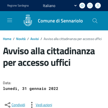
Regione
Sardegna
Comune di Sennariolo
Home
/
Novità
/
Avvisi
/
Avviso alla cittadinanza per accesso uffici
Avviso alla cittadinanza
per accesso uffici
Dettagli del documento
Data:
lunedì, 31 gennaio 2022
Condividi
Vedi azioni