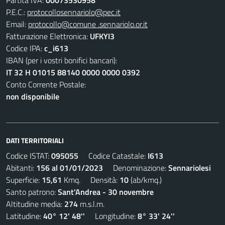
Partita IVA:
00073530958
P.E.C.:
protocollosennariolo@pec.it
Email:
protocollo@comune .sennariolo.or.it
Fatturazione Elettronica:
UFKYI3
Codice IPA:
c_i613
IBAN (per i vostri bonifici bancari):
IT 32 H 01015 88140 0000 0000 0392
Conto Corrente Postale:
non disponibile
DATI TERRITORIALI
Codice ISTAT:
095055
Codice Catastale:
I613
Abitanti:
156 al 01/01/2023
Denominazione:
Sennariolesi
Superficie:
15,61
Kmq. Densità:
10
(ab/kmq.)
Santo patrono:
Sant'Andrea - 30 novembre
Altitudine media:
274
m.s.l.m.
Latitudine:
40° 12' 48''
Longitudine:
8° 33' 24''