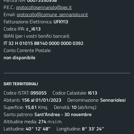
Partita IVA:
00073530958
P.E.C.:
protocollosennariolo@pec.it
Email:
protocollo@comune .sennariolo.or.it
Fatturazione Elettronica:
UFKYI3
Codice IPA:
c_i613
IBAN (per i vostri bonifici bancari):
IT 32 H 01015 88140 0000 0000 0392
Conto Corrente Postale:
non disponibile
DATI TERRITORIALI
Codice ISTAT:
095055
Codice Catastale:
I613
Abitanti:
156 al 01/01/2023
Denominazione:
Sennariolesi
Superficie:
15,61
Kmq. Densità:
10
(ab/kmq.)
Santo patrono:
Sant'Andrea - 30 novembre
Altitudine media:
274
m.s.l.m.
Latitudine:
40° 12' 48''
Longitudine:
8° 33' 24''