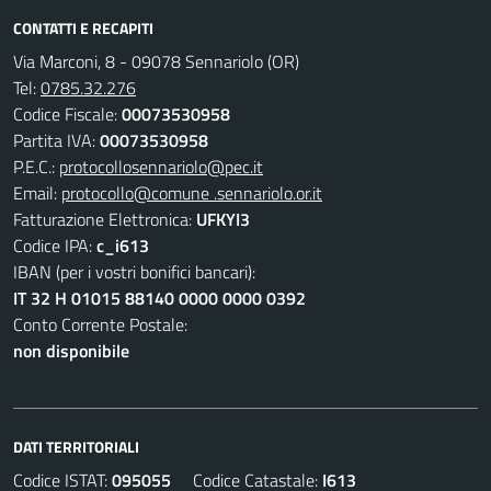
CONTATTI E RECAPITI
Via Marconi, 8 - 09078 Sennariolo (OR)
Tel:
0785.32.276
Codice Fiscale:
00073530958
Partita IVA:
00073530958
P.E.C.:
protocollosennariolo@pec.it
Email:
protocollo@comune .sennariolo.or.it
Fatturazione Elettronica:
UFKYI3
Codice IPA:
c_i613
IBAN (per i vostri bonifici bancari):
IT 32 H 01015 88140 0000 0000 0392
Conto Corrente Postale:
non disponibile
DATI TERRITORIALI
Codice ISTAT:
095055
Codice Catastale:
I613