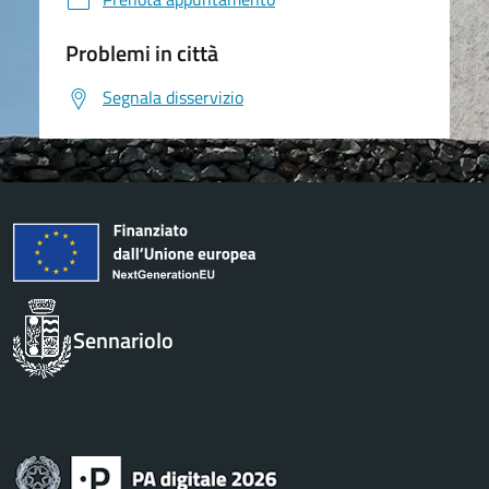
Problemi in città
Segnala disservizio
Sennariolo