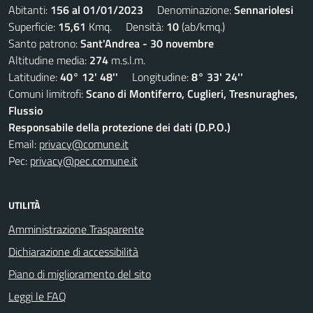
Abitanti:
156 al 01/01/2023
Denominazione:
Sennariolesi
Superficie:
15,61
Kmq. Densità:
10
(ab/kmq.)
Santo patrono:
Sant'Andrea - 30 novembre
Altitudine media:
274
m.s.l.m.
Latitudine:
40° 12' 48''
Longitudine:
8° 33' 24''
Comuni limitrofi:
Scano di Montiferro, Cuglieri, Tresnuraghes,
Flussio
Responsabile della protezione dei dati (D.P.O.)
Email:
privacy@comune.it
Pec:
privacy@pec.comune.it
UTILITÀ
Amministrazione Trasparente
Dichiarazione di accessibilità
Piano di miglioramento del sito
Leggi le FAQ